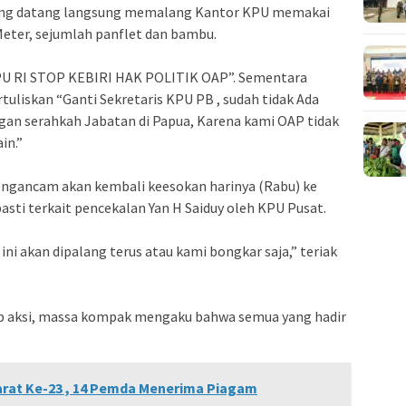
ang datang langsung memalang Kantor KPU memakai
Meter, sejumlah panflet dan bambu.
KPU RI STOP KEBIRI HAK POLITIK OAP”. Sementara
tuliskan “Ganti Sekretaris KPU PB , sudah tidak Ada
an serahkah Jabatan di Papua, Karena kami OAP tidak
in.”
ngancam akan kembali keesokan harinya (Rabu) ke
sti terkait pencekalan Yan H Saiduy oleh KPU Pusat.
ini akan dipalang terus atau kami bongkar saja,” teriak
 aksi, massa kompak mengaku bahwa semua yang hadir
arat Ke-23 , 14 Pemda Menerima Piagam