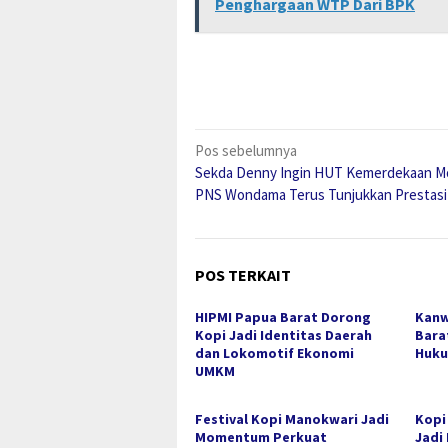
Penghargaan WTP Dari BPK
Navigasi
Pos sebelumnya
Sekda Denny Ingin HUT Kemerdekaan Mo
pos
PNS Wondama Terus Tunjukkan Prestasi 
POS TERKAIT
HIPMI Papua Barat Dorong
Kanw
Kopi Jadi Identitas Daerah
Bara
dan Lokomotif Ekonomi
Huku
UMKM
Festival Kopi Manokwari Jadi
Kopi
Momentum Perkuat
Jadi