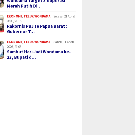
Wondama Target 3 Koperasi
Merah Putih Di…
EKONOMI
,
TELUK WONDAMA
Selasa, 21 April
2026, 21:16
Rakornis PBJ se Papua Barat :
Gubernur T…
EKONOMI
,
TELUK WONDAMA
Sabtu, 11 April
2026, 21:08
Sambut Hari Jadi Wondama ke-
23, Bupati d…