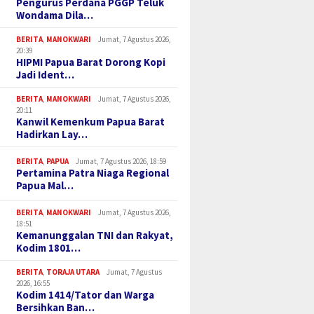
Pengurus Perdana PGGP Teluk
Wondama Dila…
BERITA
,
MANOKWARI
Jumat, 7 Agustus 2026,
20:39
HIPMI Papua Barat Dorong Kopi
Jadi Ident…
BERITA
,
MANOKWARI
Jumat, 7 Agustus 2026,
20:11
Kanwil Kemenkum Papua Barat
Hadirkan Lay…
BERITA
,
PAPUA
Jumat, 7 Agustus 2026, 18:59
Pertamina Patra Niaga Regional
Papua Mal…
BERITA
,
MANOKWARI
Jumat, 7 Agustus 2026,
18:51
Kemanunggalan TNI dan Rakyat,
Kodim 1801…
BERITA
,
TORAJA UTARA
Jumat, 7 Agustus
2026, 16:55
Kodim 1414/Tator dan Warga
Bersihkan Ban…