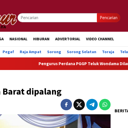
Pencarian
GA
NASIONAL
HIBURAN
ADVERTORIAL
VIDEO CHANNEL
Pegaf
Raja Ampat
Sorong
Sorong Selatan
Toraja
Tel
Pengurus Perdana PGGP Teluk Wondama Dilantik, Dorong Pe
 Barat dipalang
BERIT