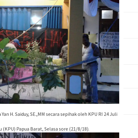
n H. Saiduy, SE.,MM secara sepihak oleh KPU RI 24 Juli
(KPU) Papua Barat, Selasa sore (21/8/18).