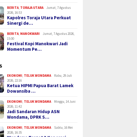
BERITA
,
TORAJA UTARA
Jumat, 7 Agustus
2026, 16:53
Kapolres Toraja Utara Perkuat
Sinergi de…
BERITA
,
MANOKWARI
Jumat, 7 Agustus 2026,
15:00
Festival Kopi Manokwari Jadi
Momentum Pe…
S
EKONOMI
,
TELUK WONDAMA
Rabu, 29 Juli
2026, 22:16
Ketua HIPMI Papua Barat Lamek
Dowansiba …
EKONOMI
,
TELUK WONDAMA
Minggu, 14 Juni
2026, 11:42
Jadi Sandaran Hidup ASN
Wondama, DPRK S…
EKONOMI
,
TELUK WONDAMA
Sabtu, 16 Mei
2026, 16:35