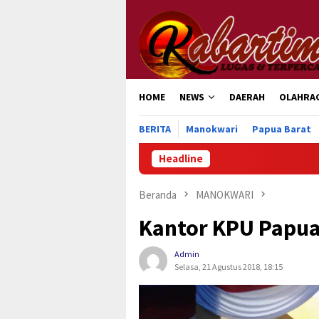
Loncat
ke
konten
HOME
NEWS
DAERAH
OLAHRA
BERITA
Manokwari
Papua Barat
Headline
Beranda
MANOKWARI
Kantor KPU Papua
Admin
Selasa, 21 Agustus 2018, 18:15