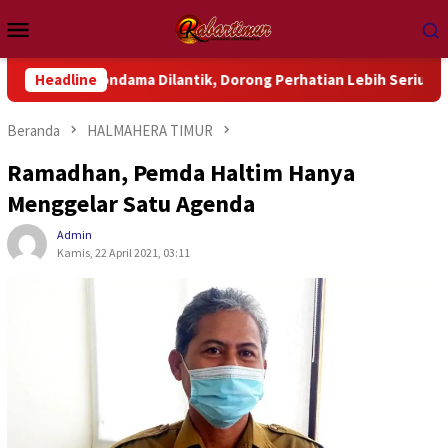
Loncat
Menu
ke
Mobile
konten
 Wondama Dilantik, Dorong Perhatian Lebih Serius Terhadap Isu
Headline
Beranda
HALMAHERA TIMUR
Ramadhan, Pemda Haltim Hanya
Menggelar Satu Agenda
Admin
Kamis, 22 April 2021, 03:11