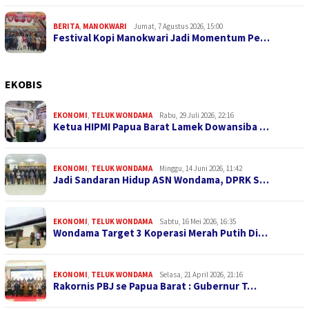
BERITA
,
MANOKWARI
Jumat, 7 Agustus 2026, 15:00
Festival Kopi Manokwari Jadi Momentum Pe…
EKOBIS
EKONOMI
,
TELUK WONDAMA
Rabu, 29 Juli 2026, 22:16
Ketua HIPMI Papua Barat Lamek Dowansiba …
EKONOMI
,
TELUK WONDAMA
Minggu, 14 Juni 2026, 11:42
Jadi Sandaran Hidup ASN Wondama, DPRK S…
EKONOMI
,
TELUK WONDAMA
Sabtu, 16 Mei 2026, 16:35
Wondama Target 3 Koperasi Merah Putih Di…
EKONOMI
,
TELUK WONDAMA
Selasa, 21 April 2026, 21:16
Rakornis PBJ se Papua Barat : Gubernur T…