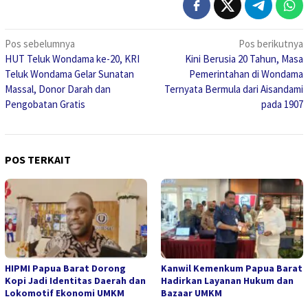
Navigasi
Pos sebelumnya
Pos berikutnya
HUT Teluk Wondama ke-20, KRI
Kini Berusia 20 Tahun, Masa
pos
Teluk Wondama Gelar Sunatan
Pemerintahan di Wondama
Massal, Donor Darah dan
Ternyata Bermula dari Aisandami
Pengobatan Gratis
pada 1907
POS TERKAIT
HIPMI Papua Barat Dorong
Kanwil Kemenkum Papua Barat
Kopi Jadi Identitas Daerah dan
Hadirkan Layanan Hukum dan
Lokomotif Ekonomi UMKM
Bazaar UMKM