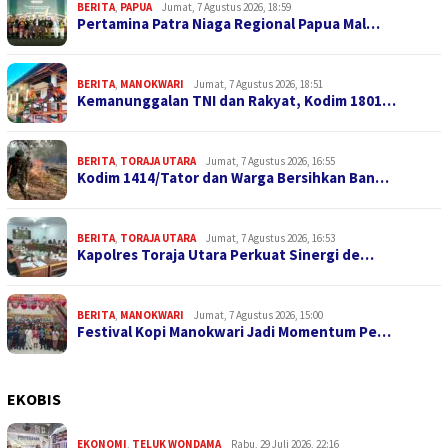
BERITA
,
PAPUA
Jumat, 7 Agustus 2026, 18:59
Pertamina Patra Niaga Regional Papua Mal…
BERITA
,
MANOKWARI
Jumat, 7 Agustus 2026, 18:51
Kemanunggalan TNI dan Rakyat, Kodim 1801…
BERITA
,
TORAJA UTARA
Jumat, 7 Agustus 2026, 16:55
Kodim 1414/Tator dan Warga Bersihkan Ban…
BERITA
,
TORAJA UTARA
Jumat, 7 Agustus 2026, 16:53
Kapolres Toraja Utara Perkuat Sinergi de…
BERITA
,
MANOKWARI
Jumat, 7 Agustus 2026, 15:00
Festival Kopi Manokwari Jadi Momentum Pe…
EKOBIS
EKONOMI
,
TELUK WONDAMA
Rabu, 29 Juli 2026, 22:16