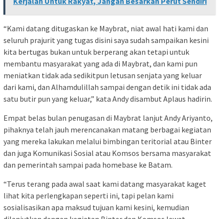
Kerjalah Untuk Rakyat, Jangan Besarkan Perut Sendiri
“Kami datang ditugaskan ke Maybrat, niat awal hati kami dan
seluruh prajurit yang tugas disini saya sudah sampaikan kesini
kita bertugas bukan untuk berperang akan tetapi untuk
membantu masyarakat yang ada di Maybrat, dan kami pun
meniatkan tidak ada sedikitpun letusan senjata yang keluar
dari kami, dan Alhamdulillah sampai dengan detik ini tidak ada
satu butir pun yang keluar,” kata Andy disambut Aplaus hadirin.
Empat belas bulan penugasan di Maybrat lanjut Andy Ariyanto,
pihaknya telah jauh merencanakan matang berbagai kegiatan
yang mereka lakukan melalui bimbingan teritorial atau Binter
dan juga Komunikasi Sosial atau Komsos bersama masyarakat
dan pemerintah sampai pada homebase ke Batam.
“Terus terang pada awal saat kami datang masyarakat kaget
lihat kita perlengkapan seperti ini, tapi pelan kami
sosialisasikan apa maksud tujuan kami kesini, kemudian
dilanjutkan dengan kegiatan Binter dan Komsos lewat