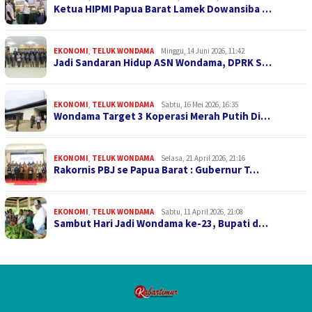
Ketua HIPMI Papua Barat Lamek Dowansiba …
EKONOMI
,
TELUK WONDAMA
Minggu, 14 Juni 2026, 11:42
Jadi Sandaran Hidup ASN Wondama, DPRK S…
EKONOMI
,
TELUK WONDAMA
Sabtu, 16 Mei 2026, 16:35
Wondama Target 3 Koperasi Merah Putih Di…
EKONOMI
,
TELUK WONDAMA
Selasa, 21 April 2026, 21:16
Rakornis PBJ se Papua Barat : Gubernur T…
EKONOMI
,
TELUK WONDAMA
Sabtu, 11 April 2026, 21:08
Sambut Hari Jadi Wondama ke-23, Bupati d…