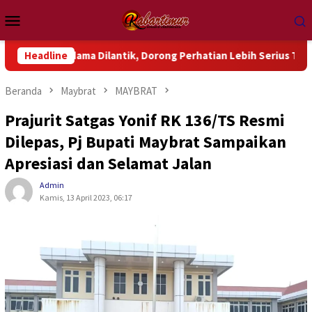
Loncat
Menu
ke
Mobile
konten
ama Dilantik, Dorong Perhatian Lebih Serius Terhadap Isu Aktu
Headline
Beranda
Maybrat
MAYBRAT
Prajurit Satgas Yonif RK 136/TS Resmi
Dilepas, Pj Bupati Maybrat Sampaikan
Apresiasi dan Selamat Jalan
Admin
Kamis, 13 April 2023, 06:17