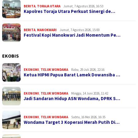
BERITA
,
TORAJA UTARA
Jumat, 7 Agustus 2026, 16:53
Kapolres Toraja Utara Perkuat Sinergi de…
BERITA
,
MANOKWARI
Jumat, 7 Agustus 2026, 15:00
Festival Kopi Manokwari Jadi Momentum Pe…
EKOBIS
EKONOMI
,
TELUK WONDAMA
Rabu, 29 Juli 2026, 22:16
Ketua HIPMI Papua Barat Lamek Dowansiba …
EKONOMI
,
TELUK WONDAMA
Minggu, 14 Juni 2026, 11:42
Jadi Sandaran Hidup ASN Wondama, DPRK S…
EKONOMI
,
TELUK WONDAMA
Sabtu, 16 Mei 2026, 16:35
Wondama Target 3 Koperasi Merah Putih Di…