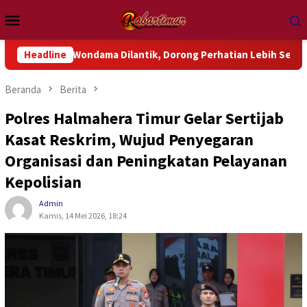
Loncat
Menu
ke
Mobile
konten
k Wondama Dilantik, Dorong Perhatian Lebih Serius Terhadap Is
Headline
Beranda
Berita
Polres Halmahera Timur Gelar Sertijab
Kasat Reskrim, Wujud Penyegaran
Organisasi dan Peningkatan Pelayanan
Kepolisian
Admin
Kamis, 14 Mei 2026, 18:24