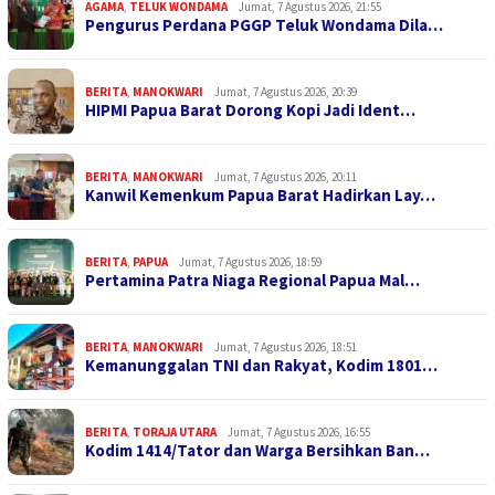
AGAMA
,
TELUK WONDAMA
Jumat, 7 Agustus 2026, 21:55
Pengurus Perdana PGGP Teluk Wondama Dila…
BERITA
,
MANOKWARI
Jumat, 7 Agustus 2026, 20:39
HIPMI Papua Barat Dorong Kopi Jadi Ident…
BERITA
,
MANOKWARI
Jumat, 7 Agustus 2026, 20:11
Kanwil Kemenkum Papua Barat Hadirkan Lay…
BERITA
,
PAPUA
Jumat, 7 Agustus 2026, 18:59
Pertamina Patra Niaga Regional Papua Mal…
BERITA
,
MANOKWARI
Jumat, 7 Agustus 2026, 18:51
Kemanunggalan TNI dan Rakyat, Kodim 1801…
BERITA
,
TORAJA UTARA
Jumat, 7 Agustus 2026, 16:55
Kodim 1414/Tator dan Warga Bersihkan Ban…