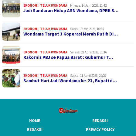
EKONOMI
,
TELUK WONDAMA
Minggu, 14 Juni 2026, 11:42
Jadi Sandaran Hidup ASN Wondama, DPRK S…
EKONOMI
,
TELUK WONDAMA
Sabtu, 16 Mei 2026, 16:35
Wondama Target 3 Koperasi Merah Putih Di…
EKONOMI
,
TELUK WONDAMA
Selasa, 21 April 2026, 21:16
Rakornis PBJ se Papua Barat : Gubernur T…
EKONOMI
,
TELUK WONDAMA
Sabtu, 11 April 2026, 21:08
Sambut Hari Jadi Wondama ke-23, Bupati d…
HOME
REDAKSI
REDAKSI
PRIVACY POLICY