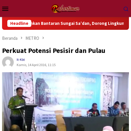
Loncat
Menu
ke
Mobile
konten
sihkan Bantaran Sungai Sa’dan, Dorong Lingkungan Bebas Samp
Headline
Beranda
METRO
Perkuat Potensi Pesisir dan Pulau
It-Kbt
Kamis, 14 April 2016, 11:15