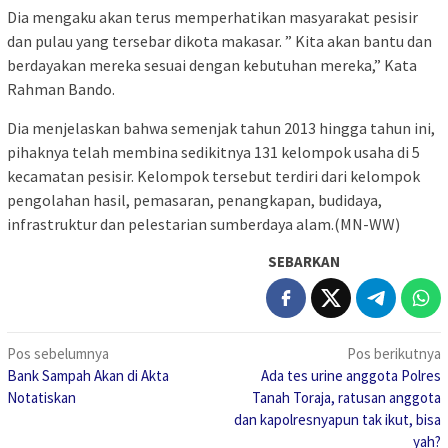
Dia mengaku akan terus memperhatikan masyarakat pesisir
dan pulau yang tersebar dikota makasar. ” Kita akan bantu dan
berdayakan mereka sesuai dengan kebutuhan mereka,” Kata
Rahman Bando.
Dia menjelaskan bahwa semenjak tahun 2013 hingga tahun ini,
pihaknya telah membina sedikitnya 131 kelompok usaha di 5
kecamatan pesisir. Kelompok tersebut terdiri dari kelompok
pengolahan hasil, pemasaran, penangkapan, budidaya,
infrastruktur dan pelestarian sumberdaya alam.(MN-WW)
SEBARKAN
Navigasi
Pos sebelumnya
Pos berikutnya
Bank Sampah Akan di Akta
Ada tes urine anggota Polres
pos
Notatiskan
Tanah Toraja, ratusan anggota
dan kapolresnyapun tak ikut, bisa
yah?