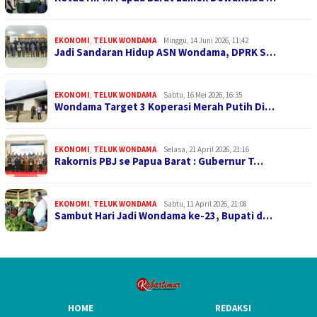
EKONOMI
,
TELUK WONDAMA
Minggu, 14 Juni 2026, 11:42
Jadi Sandaran Hidup ASN Wondama, DPRK S…
EKONOMI
,
TELUK WONDAMA
Sabtu, 16 Mei 2026, 16:35
Wondama Target 3 Koperasi Merah Putih Di…
EKONOMI
,
TELUK WONDAMA
Selasa, 21 April 2026, 21:16
Rakornis PBJ se Papua Barat : Gubernur T…
EKONOMI
,
TELUK WONDAMA
Sabtu, 11 April 2026, 21:08
Sambut Hari Jadi Wondama ke-23, Bupati d…
HOME
REDAKSI