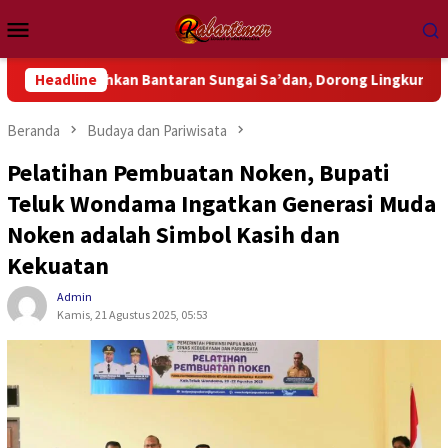
Loncat
Menu
ke
Mobile
konten
sihkan Bantaran Sungai Sa’dan, Dorong Lingkungan Bebas Samp
Headline
Beranda
Budaya dan Pariwisata
Pelatihan Pembuatan Noken, Bupati
Teluk Wondama Ingatkan Generasi Muda
Noken adalah Simbol Kasih dan
Kekuatan
Admin
Kamis, 21 Agustus 2025, 05:53