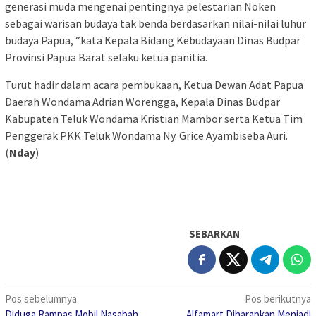
generasi muda mengenai pentingnya pelestarian Noken
sebagai warisan budaya tak benda berdasarkan nilai-nilai luhur
budaya Papua, “kata Kepala Bidang Kebudayaan Dinas Budpar
Provinsi Papua Barat selaku ketua panitia.
Turut hadir dalam acara pembukaan, Ketua Dewan Adat Papua
Daerah Wondama Adrian Worengga, Kepala Dinas Budpar
Kabupaten Teluk Wondama Kristian Mambor serta Ketua Tim
Penggerak PKK Teluk Wondama Ny. Grice Ayambiseba Auri.
(
Nday
)
SEBARKAN
Navigasi
Pos sebelumnya
Pos berikutnya
Diduga Rampas Mobil Nasabah
Alfamart Diharapkan Menjadi