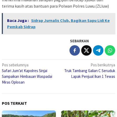
terima kasih atas bantuan para Polwan Polres Luwu.(ZLluw)
Baca Juga :
Sidrap Jurnalis Club, Bagikan Sapu Lidi Ke
Pemkab Sidrap
SEBARKAN
Navigasi
Pos sebelumnya
Pos berikutnya
Safari Jum’at Kapolres Sinjai
Truk Tambang Galian C Seruduk
pos
Sampaikan Himbauan Waspadai
Lapak Penjual Ikan 1 Tewas
Miras Oplosan
POS TERKAIT