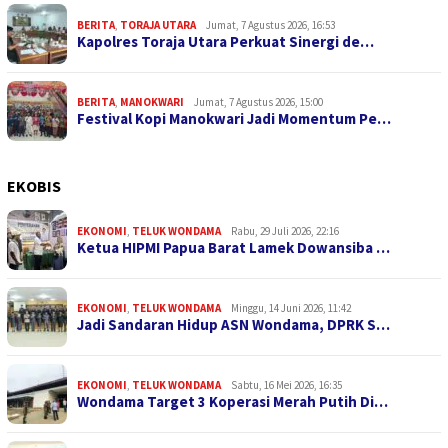
BERITA
,
TORAJA UTARA
Jumat, 7 Agustus 2026, 16:53
Kapolres Toraja Utara Perkuat Sinergi de…
BERITA
,
MANOKWARI
Jumat, 7 Agustus 2026, 15:00
Festival Kopi Manokwari Jadi Momentum Pe…
EKOBIS
EKONOMI
,
TELUK WONDAMA
Rabu, 29 Juli 2026, 22:16
Ketua HIPMI Papua Barat Lamek Dowansiba …
EKONOMI
,
TELUK WONDAMA
Minggu, 14 Juni 2026, 11:42
Jadi Sandaran Hidup ASN Wondama, DPRK S…
EKONOMI
,
TELUK WONDAMA
Sabtu, 16 Mei 2026, 16:35
Wondama Target 3 Koperasi Merah Putih Di…