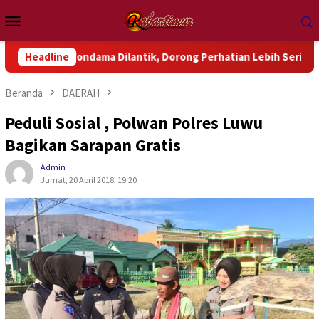
Loncat
Menu
ke
Mobile
konten
ondama Dilantik, Dorong Perhatian Lebih Serius Terhadap Isu 
Headline
Beranda
DAERAH
Peduli Sosial , Polwan Polres Luwu
Bagikan Sarapan Gratis
Admin
Jumat, 20 April 2018, 19:20