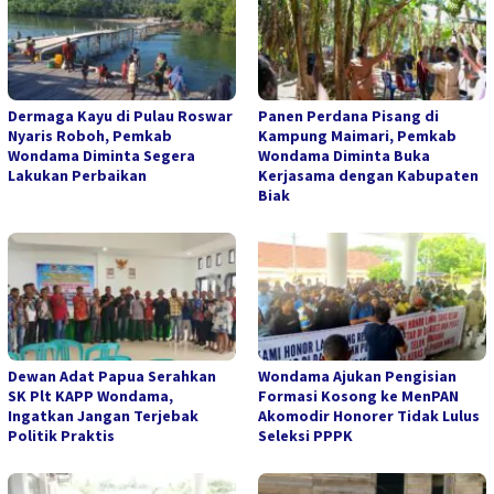
Dermaga Kayu di Pulau Roswar
Panen Perdana Pisang di
Nyaris Roboh, Pemkab
Kampung Maimari, Pemkab
Wondama Diminta Segera
Wondama Diminta Buka
Lakukan Perbaikan
Kerjasama dengan Kabupaten
Biak
Dewan Adat Papua Serahkan
Wondama Ajukan Pengisian
SK Plt KAPP Wondama,
Formasi Kosong ke MenPAN
Ingatkan Jangan Terjebak
Akomodir Honorer Tidak Lulus
Politik Praktis
Seleksi PPPK