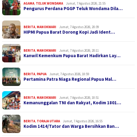
AGAMA
,
TELUK WONDAMA
Jumat, 7 Agustus 2026, 21:55
Pengurus Perdana PGGP Teluk Wondama Dila…
BERITA
,
MANOKWARI
Jumat, 7 Agustus 2026, 20:39
HIPMI Papua Barat Dorong Kopi Jadi Ident…
BERITA
,
MANOKWARI
Jumat, 7 Agustus 2026, 20:11
Kanwil Kemenkum Papua Barat Hadirkan Lay…
BERITA
,
PAPUA
Jumat, 7 Agustus 2026, 18:59
Pertamina Patra Niaga Regional Papua Mal…
BERITA
,
MANOKWARI
Jumat, 7 Agustus 2026, 18:51
Kemanunggalan TNI dan Rakyat, Kodim 1801…
BERITA
,
TORAJA UTARA
Jumat, 7 Agustus 2026, 16:55
Kodim 1414/Tator dan Warga Bersihkan Ban…