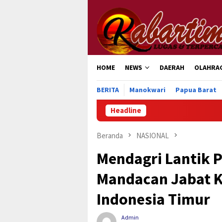
Loncat
ke
konten
HOME
NEWS
DAERAH
OLAHRA
BERITA
Manokwari
Papua Barat
Headline
Pemkab Manokw
Beranda
NASIONAL
Mendagri Lantik 
Mandacan Jabat K
Indonesia Timur
Admin