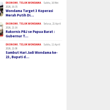
EKONOMI
,
TELUK WONDAMA
Sabtu, 16 Mei
2026, 16:35
Wondama Target 3 Koperasi
Merah Putih Di…
EKONOMI
,
TELUK WONDAMA
Selasa, 21 April
2026, 21:16
Rakornis PBJ se Papua Barat :
Gubernur T…
EKONOMI
,
TELUK WONDAMA
Sabtu, 11 April
2026, 21:08
Sambut Hari Jadi Wondama ke-
23, Bupati d…