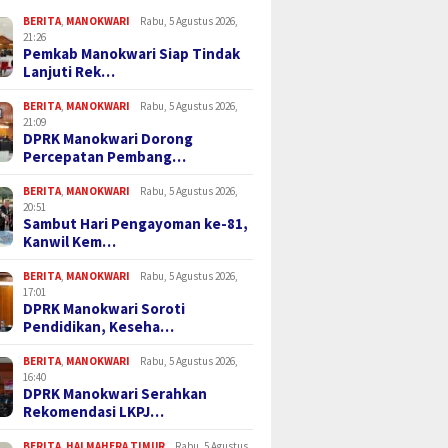
BERITA
,
MANOKWARI
Rabu, 5 Agustus 2026,
21:26
Pemkab Manokwari Siap Tindak
Lanjuti Rek…
BERITA
,
MANOKWARI
Rabu, 5 Agustus 2026,
21:09
DPRK Manokwari Dorong
Percepatan Pembang…
BERITA
,
MANOKWARI
Rabu, 5 Agustus 2026,
20:51
Sambut Hari Pengayoman ke-81,
Kanwil Kem…
BERITA
,
MANOKWARI
Rabu, 5 Agustus 2026,
17:01
DPRK Manokwari Soroti
Pendidikan, Keseha…
BERITA
,
MANOKWARI
Rabu, 5 Agustus 2026,
16:40
DPRK Manokwari Serahkan
Rekomendasi LKPJ…
BERITA
,
HALMAHERA TIMUR
Rabu, 5 Agustus