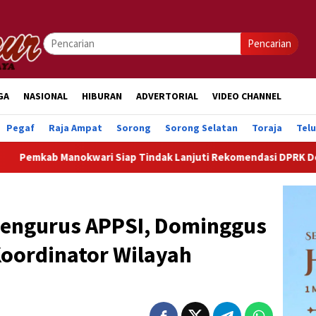
Pencarian
GA
NASIONAL
HIBURAN
ADVERTORIAL
VIDEO CHANNEL
Pegaf
Raja Ampat
Sorong
Sorong Selatan
Toraja
Tel
ari Siap Tindak Lanjuti Rekomendasi DPRK Demi Percepatan P
Pengurus APPSI, Dominggus
oordinator Wilayah