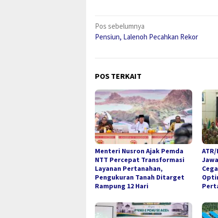
Navigasi
Pos sebelumnya
Pensiun, Lalenoh Pecahkan Rekor
pos
POS TERKAIT
Menteri Nusron Ajak Pemda
ATR/
NTT Percepat Transformasi
Jawa
Layanan Pertanahan,
Cega
Pengukuran Tanah Ditarget
Opti
Rampung 12 Hari
Pert