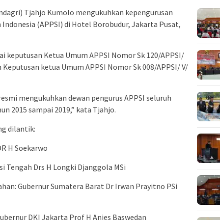
ndagri) Tjahjo Kumolo mengukuhkan kepengurusan
 Indonesia (APPSI) di Hotel Borobudur, Jakarta Pusat,
uai keputusan Ketua Umum APPSI Nomor Sk 120/APPSI/
dan Keputusan ketua Umum APPSI Nomor Sk 008/APPSI/ V/
 resmi mengukuhkan dewan pengurus APPSI seluruh
un 2015 sampai 2019,” kata Tjahjo.
g dilantik:
DR H Soekarwo
i Tengah Drs H Longki Djanggola MSi
han: Gubernur Sumatera Barat Dr Irwan Prayitno PSi
Gubernur DKI Jakarta Prof H Anies Baswedan