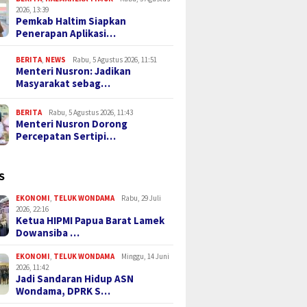
2026, 13:39
Pemkab Haltim Siapkan
Penerapan Aplikasi…
BERITA
,
NEWS
Rabu, 5 Agustus 2026, 11:51
Menteri Nusron: Jadikan
Masyarakat sebag…
BERITA
Rabu, 5 Agustus 2026, 11:43
Menteri Nusron Dorong
Percepatan Sertipi…
S
EKONOMI
,
TELUK WONDAMA
Rabu, 29 Juli
2026, 22:16
Ketua HIPMI Papua Barat Lamek
Dowansiba …
EKONOMI
,
TELUK WONDAMA
Minggu, 14 Juni
2026, 11:42
Jadi Sandaran Hidup ASN
Wondama, DPRK S…