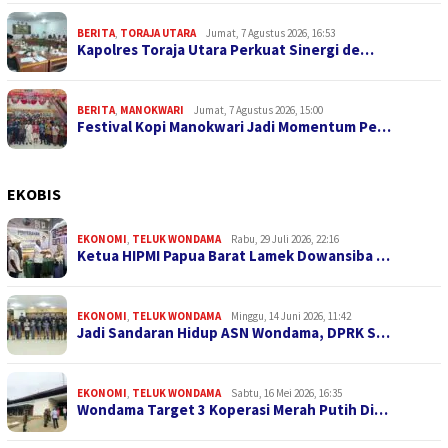
BERITA
,
TORAJA UTARA
Jumat, 7 Agustus 2026, 16:53
Kapolres Toraja Utara Perkuat Sinergi de…
BERITA
,
MANOKWARI
Jumat, 7 Agustus 2026, 15:00
Festival Kopi Manokwari Jadi Momentum Pe…
EKOBIS
EKONOMI
,
TELUK WONDAMA
Rabu, 29 Juli 2026, 22:16
Ketua HIPMI Papua Barat Lamek Dowansiba …
EKONOMI
,
TELUK WONDAMA
Minggu, 14 Juni 2026, 11:42
Jadi Sandaran Hidup ASN Wondama, DPRK S…
EKONOMI
,
TELUK WONDAMA
Sabtu, 16 Mei 2026, 16:35
Wondama Target 3 Koperasi Merah Putih Di…