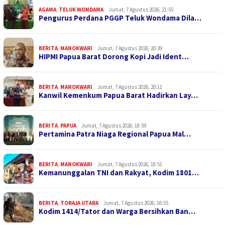
AGAMA
,
TELUK WONDAMA
Jumat, 7 Agustus 2026, 21:55
Pengurus Perdana PGGP Teluk Wondama Dila…
BERITA
,
MANOKWARI
Jumat, 7 Agustus 2026, 20:39
HIPMI Papua Barat Dorong Kopi Jadi Ident…
BERITA
,
MANOKWARI
Jumat, 7 Agustus 2026, 20:11
Kanwil Kemenkum Papua Barat Hadirkan Lay…
BERITA
,
PAPUA
Jumat, 7 Agustus 2026, 18:59
Pertamina Patra Niaga Regional Papua Mal…
BERITA
,
MANOKWARI
Jumat, 7 Agustus 2026, 18:51
Kemanunggalan TNI dan Rakyat, Kodim 1801…
BERITA
,
TORAJA UTARA
Jumat, 7 Agustus 2026, 16:55
Kodim 1414/Tator dan Warga Bersihkan Ban…