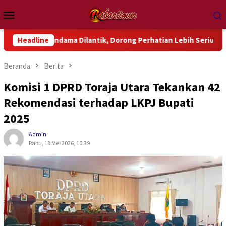
Loncat
Menu
ke
Mobile
konten
Wondama Dilantik, Dorong Perhatian Lebih Serius Terhadap Isu 
Headline
Beranda
Berita
Komisi 1 DPRD Toraja Utara Tekankan 42
Rekomendasi terhadap LKPJ Bupati
2025
Admin
Rabu, 13 Mei 2026, 10:39