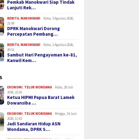
Pemkab Manokwari Siap Tindak
Lanjuti Rek…
BERITA
,
MANOKWARI
Rabu, 5 Agustus 2026,
21:09
DPRK Manokwari Dorong
Percepatan Pembang…
BERITA
,
MANOKWARI
Rabu, 5 Agustus 2026,
20:51
Sambut Hari Pengayoman ke-81,
Kanwil Kem…
S
EKONOMI
,
TELUK WONDAMA
Rabu, 29 Juli
2026, 22:16
Ketua HIPMI Papua Barat Lamek
Dowansiba …
EKONOMI
,
TELUK WONDAMA
Minggu, 14 Juni
2026, 11:42
Jadi Sandaran Hidup ASN
Wondama, DPRK S…