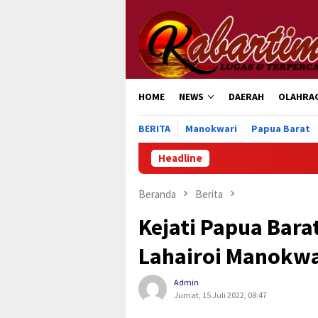
Loncat
ke
konten
HOME
NEWS
DAERAH
OLAHRA
BERITA
Manokwari
Papua Barat
Headline
J
Beranda
Berita
Kejati Papua Bar
Lahairoi Manokwa
Admin
Jumat, 15 Juli 2022, 08:47