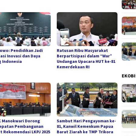
owo: Pendidikan Jadi
Ratusan Ribu Masyarakat
asi Inovasi dan Daya
Berpartisipasi dalam “War”
g Indonesia
Undangan Upacara HUT ke-81
Kemerdekaan RI
EKOBI
 Manokwari Dorong
Sambut Hari Pengayoman ke-
epatan Pembangunan
81, Kanwil Kemenkum Papua
t Rekomendasi LKPJ 2025
Barat Ziarah ke TMP Trikora