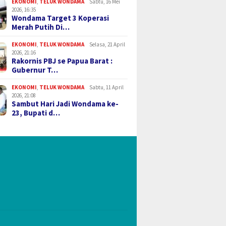
EKONOMI
,
TELUK WONDAMA
Sabtu, 16 Mei
2026, 16:35
Wondama Target 3 Koperasi
Merah Putih Di…
EKONOMI
,
TELUK WONDAMA
Selasa, 21 April
2026, 21:16
Rakornis PBJ se Papua Barat :
Gubernur T…
EKONOMI
,
TELUK WONDAMA
Sabtu, 11 April
2026, 21:08
Sambut Hari Jadi Wondama ke-
23, Bupati d…