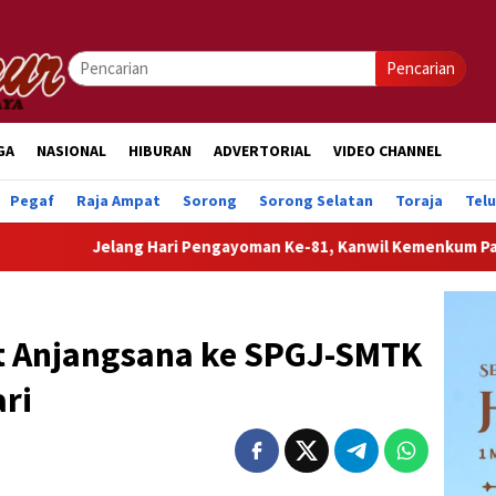
Pencarian
GA
NASIONAL
HIBURAN
ADVERTORIAL
VIDEO CHANNEL
Pegaf
Raja Ampat
Sorong
Sorong Selatan
Toraja
Tel
elang Hari Pengayoman Ke-81, Kanwil Kemenkum Papua Barat Ha
at Anjangsana ke SPGJ-SMTK
ri