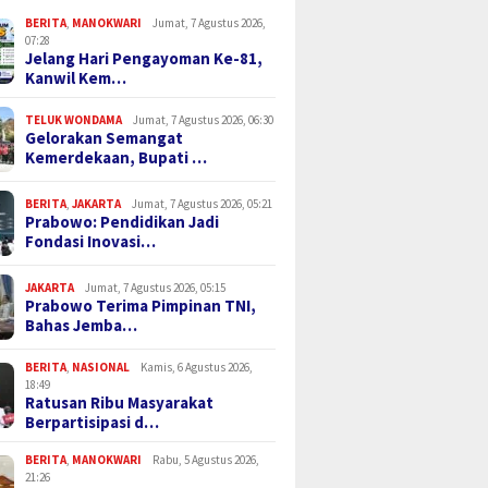
BERITA
,
MANOKWARI
Jumat, 7 Agustus 2026,
07:28
Jelang Hari Pengayoman Ke-81,
Kanwil Kem…
TELUK WONDAMA
Jumat, 7 Agustus 2026, 06:30
Gelorakan Semangat
Kemerdekaan, Bupati …
BERITA
,
JAKARTA
Jumat, 7 Agustus 2026, 05:21
Prabowo: Pendidikan Jadi
Fondasi Inovasi…
JAKARTA
Jumat, 7 Agustus 2026, 05:15
Prabowo Terima Pimpinan TNI,
Bahas Jemba…
BERITA
,
NASIONAL
Kamis, 6 Agustus 2026,
18:49
Ratusan Ribu Masyarakat
Berpartisipasi d…
BERITA
,
MANOKWARI
Rabu, 5 Agustus 2026,
21:26