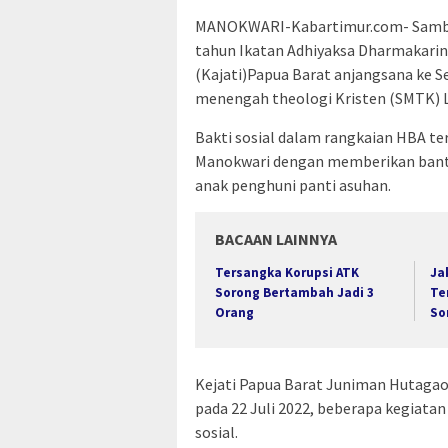
MANOKWARI-Kabartimur.com- Sambut 
tahun Ikatan Adhiyaksa Dharmakarini
(Kajati)Papua Barat anjangsana ke S
menengah theologi Kristen (SMTK) L
Bakti sosial dalam rangkaian HBA ter
Manokwari dengan memberikan bantua
anak penghuni panti asuhan.
BACAAN LAINNYA
Tersangka Korupsi ATK
Ja
Sorong Bertambah Jadi 3
Te
Orang
So
Kejati Papua Barat Juniman Hutagao
pada 22 Juli 2022, beberapa kegiat
sosial.