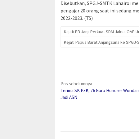
Disebutkan, SPGJ-SMTK Lahairoi memi
pengajar 20 orang saat ini sedang m
2022-2023. (TS)
Kajati PB Janji Perkuat SDM Jaksa OAP 
Kejati Papua Barat Anjangsana ke SPGJ-
Navigasi
Pos sebelumnya
Terima SK P3K, 76 Guru Honorer Wonda
pos
Jadi ASN