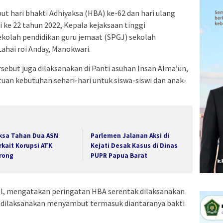
hari bhakti Adhiyaksa (HBA) ke-62 dan hari ulang
 ke 22 tahun 2022, Kepala kejaksaan tinggi
ekolah pendidikan guru jemaat (SPGJ) sekolah
ahai roi Anday, Manokwari.
sebut juga dilaksanakan di Panti asuhan Insan Alma’un,
n kebutuhan sehari-hari untuk siswa-siswi dan anak-
ksa Tahan Dua ASN
Parlemen Jalanan Aksi di
rkait Korupsi ATK
Kejati Desak Kasus di Dinas
rong
PUPR Papua Barat
l, mengatakan peringatan HBA serentak dilaksanakan
an dilaksanakan menyambut termasuk diantaranya bakti