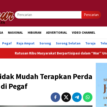
Pencarian
GA
NASIONAL
HIBURAN
ADVERTORIAL
VIDEO CHANNEL
Pegaf
Raja Ampat
Sorong
Sorong Selatan
Toraja
Tel
 Ribu Masyarakat Berpartisipasi dalam “War” Undangan Upacara
Tidak Mudah Terapkan Perda
di Pegaf