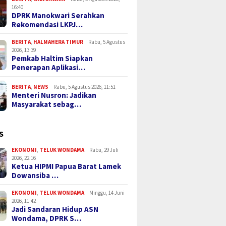
16:40
DPRK Manokwari Serahkan
Rekomendasi LKPJ…
BERITA
,
HALMAHERA TIMUR
Rabu, 5 Agustus
2026, 13:39
Pemkab Haltim Siapkan
Penerapan Aplikasi…
BERITA
,
NEWS
Rabu, 5 Agustus 2026, 11:51
Menteri Nusron: Jadikan
Masyarakat sebag…
S
EKONOMI
,
TELUK WONDAMA
Rabu, 29 Juli
2026, 22:16
Ketua HIPMI Papua Barat Lamek
Dowansiba …
EKONOMI
,
TELUK WONDAMA
Minggu, 14 Juni
2026, 11:42
Jadi Sandaran Hidup ASN
Wondama, DPRK S…