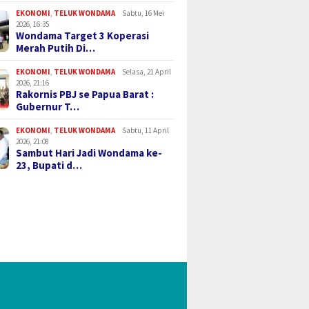
EKONOMI
,
TELUK WONDAMA
Sabtu, 16 Mei
2026, 16:35
Wondama Target 3 Koperasi
Merah Putih Di…
EKONOMI
,
TELUK WONDAMA
Selasa, 21 April
2026, 21:16
Rakornis PBJ se Papua Barat :
Gubernur T…
EKONOMI
,
TELUK WONDAMA
Sabtu, 11 April
2026, 21:08
Sambut Hari Jadi Wondama ke-
23, Bupati d…