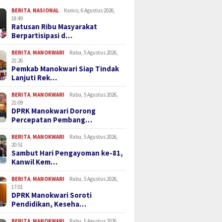
BERITA
,
NASIONAL
Kamis, 6 Agustus 2026,
18:49
Ratusan Ribu Masyarakat
Berpartisipasi d…
BERITA
,
MANOKWARI
Rabu, 5 Agustus 2026,
21:26
Pemkab Manokwari Siap Tindak
Lanjuti Rek…
BERITA
,
MANOKWARI
Rabu, 5 Agustus 2026,
21:09
DPRK Manokwari Dorong
Percepatan Pembang…
BERITA
,
MANOKWARI
Rabu, 5 Agustus 2026,
20:51
Sambut Hari Pengayoman ke-81,
Kanwil Kem…
BERITA
,
MANOKWARI
Rabu, 5 Agustus 2026,
17:01
DPRK Manokwari Soroti
Pendidikan, Keseha…
BERITA
,
MANOKWARI
Rabu, 5 Agustus 2026,