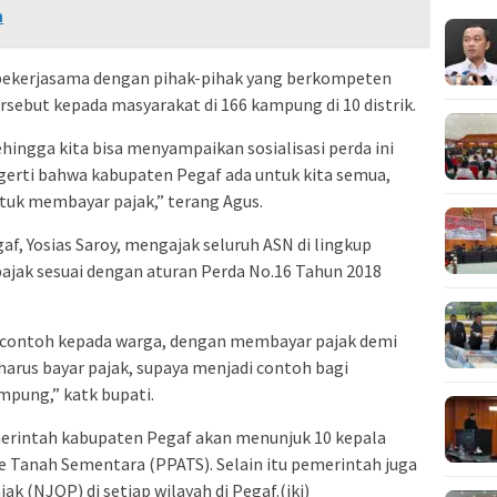
h
n bekerjasama dengan pihak-pihak yang berkompeten
rsebut kepada masyarakat di 166 kampung di 10 distrik.
hingga kita bisa menyampaikan sosialisasi perda ini
erti bahwa kabupaten Pegaf ada untuk kita semua,
tuk membayar pajak,” terang Agus.
f, Yosias Saroy, mengajak seluruh ASN di lingkup
jak sesuai dengan aturan Perda No.16 Tahun 2018
contoh kepada warga, dengan membayar pajak demi
harus bayar pajak, supaya menjadi contoh bagi
pung,” katk bupati.
merintah kabupaten Pegaf akan menunjuk 10 kepala
e Tanah Sementara (PPATS). Selain itu pemerintah juga
k (NJOP) di setiap wilayah di Pegaf.(iki)