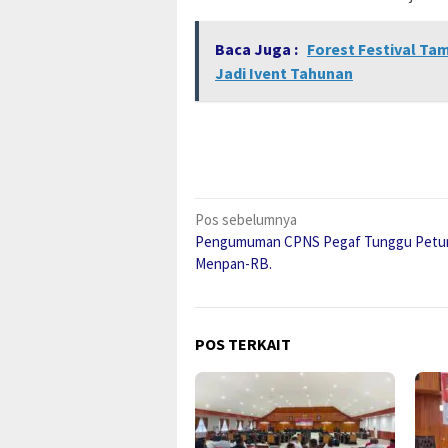
Baca Juga :
Forest Festival Ta
Jadi Ivent Tahunan
Navigasi
Pos sebelumnya
Pengumuman CPNS Pegaf Tunggu Petu
pos
Menpan-RB.
POS TERKAIT