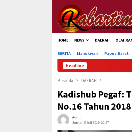
Loncat
ke
konten
HOME
NEWS
DAERAH
OLAHRA
BERITA
Manokwari
Papua Barat
Headline
Ratusan
Beranda
DAERAH
Kadishub Pegaf: 
No.16 Tahun 2018 
Admin
Jumat, 5 Juli 2019, 21:27