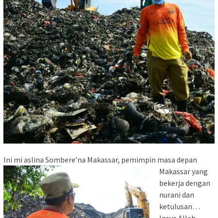
Ini mi aslina Sombere’
na Makassar, pemimpin masa depan
Makassar yang
bekerja dengan
nurani dan
ketulusan…