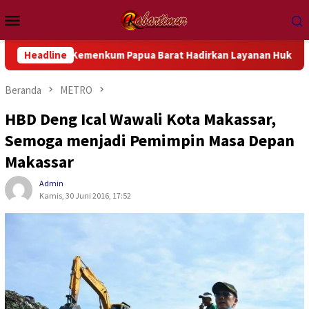
Loncat
Menu
ke
Mobile
konten
l Kemenkum Papua Barat Hadirkan Layanan Hukum Gratis dan Baz
Headline
Beranda
METRO
HBD Deng Ical Wawali Kota Makassar,
Semoga menjadi Pemimpin Masa Depan
Makassar
Admin
Kamis, 30 Juni 2016, 17:52