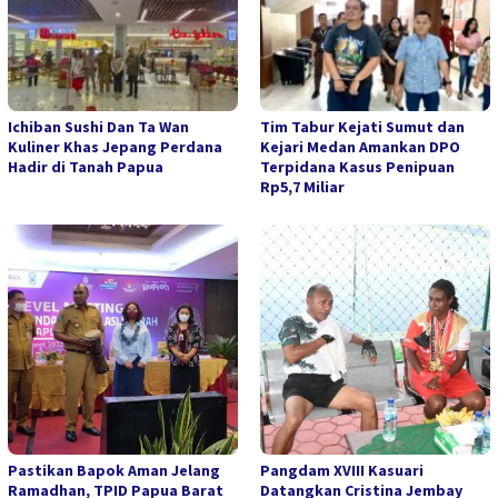
Ichiban Sushi Dan Ta Wan
Tim Tabur Kejati Sumut dan
Kuliner Khas Jepang Perdana
Kejari Medan Amankan DPO
Hadir di Tanah Papua
Terpidana Kasus Penipuan
Rp5,7 Miliar
Pastikan Bapok Aman Jelang
Pangdam XVIII Kasuari
Ramadhan, TPID Papua Barat
Datangkan Cristina Jembay