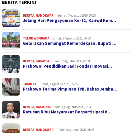
BERITA TERKINI
BERITA
,
MANOKWARI
Jumat, 7 Agustus 2026, 07:28
Jelang Hari Pengayoman Ke-81, Kanwil Kem…
TELUK WONDAMA
Jumat, 7 Agustus 2026, 06:30
Gelorakan Semangat Kemerdekaan, Bupati …
BERITA
,
JAKARTA
Jumat, 7 Agustus 2026, 05:21
Prabowo: Pendidikan Jadi Fondasi Inovasi…
JAKARTA
Jumat, 7 Agustus 2026, 05:15
Prabowo Terima Pimpinan TNI, Bahas Jemba…
BERITA
,
NASIONAL
Kamis, 6 Agustus 2026, 18:49
Ratusan Ribu Masyarakat Berpartisipasi d…
BERITA
,
MANOKWARI
Rabu, 5 Agustus 2026, 21:26