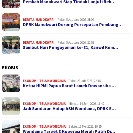
Pemkab Manokwari Siap Tindak Lanjuti Rek…
BERITA
,
MANOKWARI
Rabu, 5 Agustus 2026, 21:09
DPRK Manokwari Dorong Percepatan Pembang…
BERITA
,
MANOKWARI
Rabu, 5 Agustus 2026, 20:51
Sambut Hari Pengayoman ke-81, Kanwil Kem…
EKOBIS
EKONOMI
,
TELUK WONDAMA
Rabu, 29 Juli 2026, 22:16
Ketua HIPMI Papua Barat Lamek Dowansiba …
EKONOMI
,
TELUK WONDAMA
Minggu, 14 Juni 2026, 11:42
Jadi Sandaran Hidup ASN Wondama, DPRK S…
EKONOMI
,
TELUK WONDAMA
Sabtu, 16 Mei 2026, 16:35
Wondama Target 3 Koperasi Merah Putih Di…