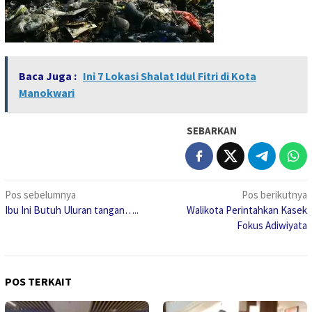
Baca Juga :
Ini 7 Lokasi Shalat Idul Fitri di Kota
Manokwari
SEBARKAN
Navigasi
Pos sebelumnya
Pos berikutnya
Ibu Ini Butuh Uluran tangan…..
Walikota Perintahkan Kasek
pos
Fokus Adiwiyata
POS TERKAIT