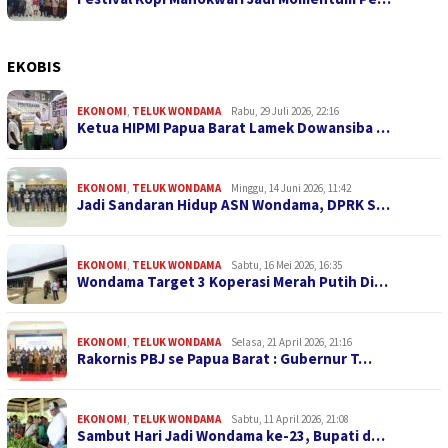
EKOBIS
EKONOMI
,
TELUK WONDAMA
Rabu, 29 Juli 2026, 22:16
Ketua HIPMI Papua Barat Lamek Dowansiba …
EKONOMI
,
TELUK WONDAMA
Minggu, 14 Juni 2026, 11:42
Jadi Sandaran Hidup ASN Wondama, DPRK S…
EKONOMI
,
TELUK WONDAMA
Sabtu, 16 Mei 2026, 16:35
Wondama Target 3 Koperasi Merah Putih Di…
EKONOMI
,
TELUK WONDAMA
Selasa, 21 April 2026, 21:16
Rakornis PBJ se Papua Barat : Gubernur T…
EKONOMI
,
TELUK WONDAMA
Sabtu, 11 April 2026, 21:08
Sambut Hari Jadi Wondama ke-23, Bupati d…