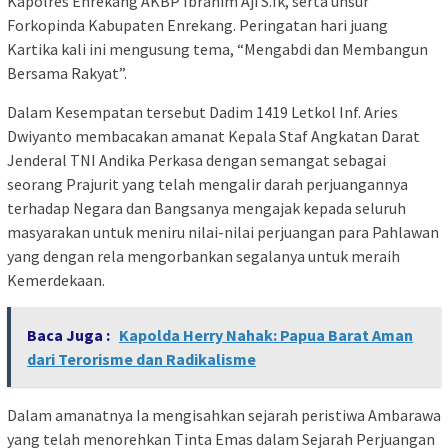
Kapolres Enrekang AKBP Ibrahim Aji S.Ik, serta unsur
Forkopinda Kabupaten Enrekang. Peringatan hari juang
Kartika kali ini mengusung tema, “Mengabdi dan Membangun
Bersama Rakyat”.
Dalam Kesempatan tersebut Dadim 1419 Letkol Inf. Aries
Dwiyanto membacakan amanat Kepala Staf Angkatan Darat
Jenderal TNI Andika Perkasa dengan semangat sebagai
seorang Prajurit yang telah mengalir darah perjuangannya
terhadap Negara dan Bangsanya mengajak kepada seluruh
masyarakan untuk meniru nilai-nilai perjuangan para Pahlawan
yang dengan rela mengorbankan segalanya untuk meraih
Kemerdekaan.
Baca Juga :
Kapolda Herry Nahak: Papua Barat Aman
dari Terorisme dan Radikalisme
Dalam amanatnya Ia mengisahkan sejarah peristiwa Ambarawa
yang telah menorehkan Tinta Emas dalam Sejarah Perjuangan