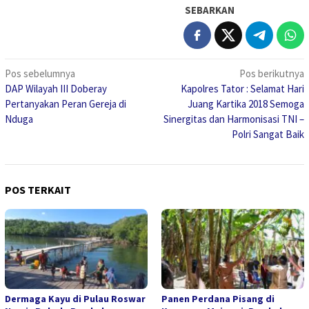
SEBARKAN
Navigasi
Pos sebelumnya
Pos berikutnya
DAP Wilayah III Doberay
Kapolres Tator : Selamat Hari
pos
Pertanyakan Peran Gereja di
Juang Kartika 2018 Semoga
Nduga
Sinergitas dan Harmonisasi TNI –
Polri Sangat Baik
POS TERKAIT
Dermaga Kayu di Pulau Roswar
Panen Perdana Pisang di