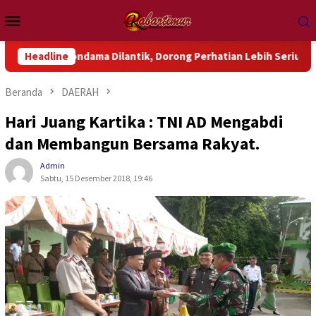
Loncat
Menu
ke
Mobile
konten
ndama Dilantik, Dorong Perhatian Lebih Serius Terhadap Isu Ak
Headline
Beranda
DAERAH
Hari Juang Kartika : TNI AD Mengabdi
dan Membangun Bersama Rakyat.
Admin
Sabtu, 15 Desember 2018, 19:46