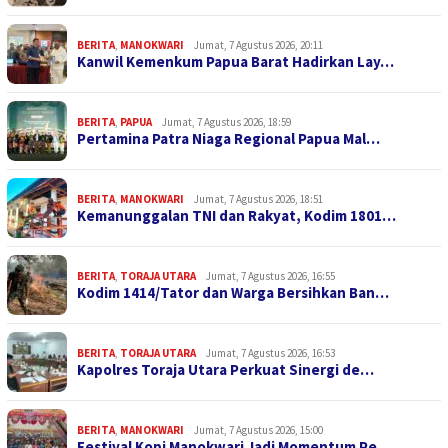
BERITA
,
MANOKWARI
Jumat, 7 Agustus 2026, 20:11
Kanwil Kemenkum Papua Barat Hadirkan Lay…
BERITA
,
PAPUA
Jumat, 7 Agustus 2026, 18:59
Pertamina Patra Niaga Regional Papua Mal…
BERITA
,
MANOKWARI
Jumat, 7 Agustus 2026, 18:51
Kemanunggalan TNI dan Rakyat, Kodim 1801…
BERITA
,
TORAJA UTARA
Jumat, 7 Agustus 2026, 16:55
Kodim 1414/Tator dan Warga Bersihkan Ban…
BERITA
,
TORAJA UTARA
Jumat, 7 Agustus 2026, 16:53
Kapolres Toraja Utara Perkuat Sinergi de…
BERITA
,
MANOKWARI
Jumat, 7 Agustus 2026, 15:00
Festival Kopi Manokwari Jadi Momentum Pe…