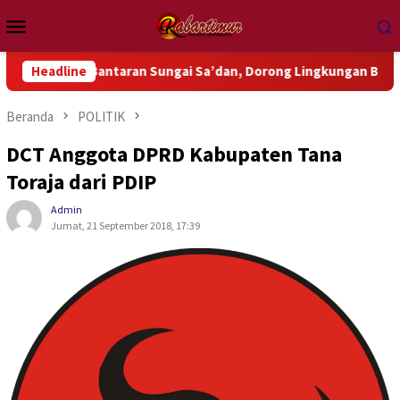
Loncat
Menu
ke
Mobile
konten
antaran Sungai Sa’dan, Dorong Lingkungan Bebas Sampah
Headline
Beranda
POLITIK
DCT Anggota DPRD Kabupaten Tana
Toraja dari PDIP
Admin
Jumat, 21 September 2018, 17:39