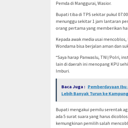
Pemda di Manggurai, Wasior.
Bupati tiba di TPS sekitar pukul 07
menunggu sekitar 1 jam lantaran pen
orang pertama yang memberikan hak 
Kepada awak media usai mencoblos, I
Wondama bisa berjalan aman dan suk
“Saya harap Panwaslu, TNI/Polri, in
lain di daerah ini menopang KPU sehi
Imburi.
Baca Juga :
Pemberdayaan Ibu 
Lebih Banyak Turun ke Kampun
Bupati mengakui pemilu serentak a
ada 5 surat suara yang harus dicoblo
kemungkinan pemilih salah mencobl