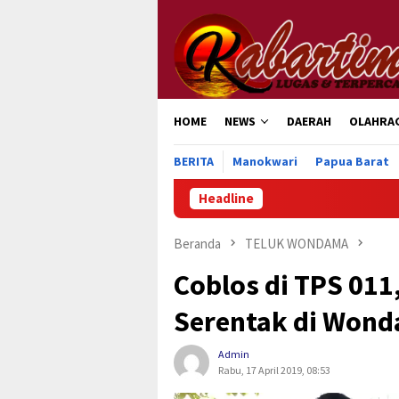
Loncat
ke
konten
HOME
NEWS
DAERAH
OLAHRA
BERITA
Manokwari
Papua Barat
Headline
Beranda
TELUK WONDAMA
Coblos di TPS 011
Serentak di Won
Admin
Rabu, 17 April 2019, 08:53