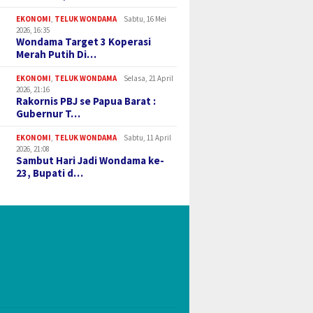
EKONOMI
,
TELUK WONDAMA
Sabtu, 16 Mei
2026, 16:35
Wondama Target 3 Koperasi
Merah Putih Di…
EKONOMI
,
TELUK WONDAMA
Selasa, 21 April
2026, 21:16
Rakornis PBJ se Papua Barat :
Gubernur T…
EKONOMI
,
TELUK WONDAMA
Sabtu, 11 April
2026, 21:08
Sambut Hari Jadi Wondama ke-
23, Bupati d…