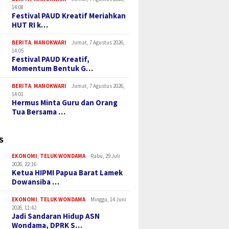
14:08
Festival PAUD Kreatif Meriahkan
HUT RI k…
BERITA
,
MANOKWARI
Jumat, 7 Agustus 2026,
14:05
Festival PAUD Kreatif,
Momentum Bentuk G…
BERITA
,
MANOKWARI
Jumat, 7 Agustus 2026,
14:01
Hermus Minta Guru dan Orang
Tua Bersama …
S
EKONOMI
,
TELUK WONDAMA
Rabu, 29 Juli
2026, 22:16
Ketua HIPMI Papua Barat Lamek
Dowansiba …
EKONOMI
,
TELUK WONDAMA
Minggu, 14 Juni
2026, 11:42
Jadi Sandaran Hidup ASN
Wondama, DPRK S…