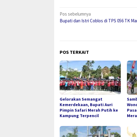
Navigasi
Pos sebelumnya
Bupati dan Istri Coblos di TPS 056 TK Ma
pos
POS TERKAIT
Gelorakan Semangat
Samb
Kemerdekaan, Bupati Auri
Wond
Pimpin Safari Merah Putih ke
Pasa
Kampung Terpencil
Mera