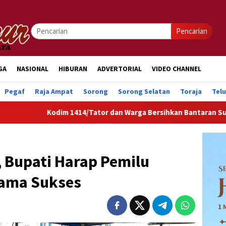
Pencarian
GA
NASIONAL
HIBURAN
ADVERTORIAL
VIDEO CHANNEL
Pegaf
Raja Ampat
Sorong
Sorong Selatan
Toraja
Tel
Kodim 1414/Tator dan Warga Bersihkan Bantaran Sungai Sa’dan,
, Bupati Harap Pemilu
dama Sukses