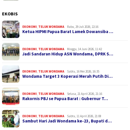
EKOBIS
EKONOMI
,
TELUK WONDAMA
Rabu, 29 Juli 2026, 22:16
Ketua HIPMI Papua Barat Lamek Dowansiba …
EKONOMI
,
TELUK WONDAMA
Minggu, 14 Juni 2026, 11:42
Jadi Sandaran Hidup ASN Wondama, DPRK S…
EKONOMI
,
TELUK WONDAMA
Sabtu, 16 Mei 2026, 16:35
Wondama Target 3 Koperasi Merah Putih Di…
EKONOMI
,
TELUK WONDAMA
Selasa, 21 April 2026, 21:16
Rakornis PBJ se Papua Barat : Gubernur T…
EKONOMI
,
TELUK WONDAMA
Sabtu, 11 April 2026, 21:08
Sambut Hari Jadi Wondama ke-23, Bupati d…