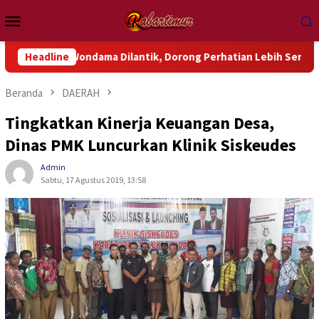
Loncat
Menu
ke
Mobile
konten
Wondama Dilantik, Dorong Perhatian Lebih Serius Terhadap Isu 
Headline
Beranda
DAERAH
Tingkatkan Kinerja Keuangan Desa,
Dinas PMK Luncurkan Klinik Siskeudes
Admin
Sabtu, 17 Agustus 2019, 13:58