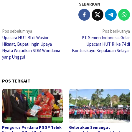
SEBARKAN
Navigasi
Pos sebelumnya
Pos berikutnya
Upacara HUT RI di Wasior
PT. Semen Indonesia Gelar
pos
Hikmat, Bupati Ingin Upaya
Upacara HUT RI ke 74 di
Nyata Wujudkan SDM Wondama
Bontosikuyu Kepulauan Selayar
yang Unggul
POS TERKAIT
Pengurus Perdana PGGP Teluk
Gelorakan Semangat