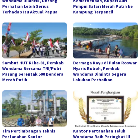
Wondama Dilantik, Dorong
Kemerdekaan, Bupati Auri
Perhatian Lebih Serius
Pimpin Safari Merah Putih ke
Terhadap Isu Aktual Papua
Kampung Terpencil
Sambut HUT RI ke-81, Pemkab
Dermaga Kayu di Pulau Roswar
Wondama Bersama TNI/Polri
Nyaris Roboh, Pemkab
Pasang Serentak 500 Bendera
Wondama Diminta Segera
Merah Putih
Lakukan Perbaikan
Tim Pertimbangan Teknis
Kantor Pertanahan Teluk
Pertanahan Kantor
Wondama Raih Peringkat III