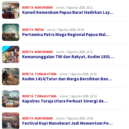
BERITA
,
MANOKWARI
Jumat, 7 Agustus 2026, 20:11
Kanwil Kemenkum Papua Barat Hadirkan Lay…
BERITA
,
PAPUA
Jumat, 7 Agustus 2026, 18:59
Pertamina Patra Niaga Regional Papua Mal…
BERITA
,
MANOKWARI
Jumat, 7 Agustus 2026, 18:51
Kemanunggalan TNI dan Rakyat, Kodim 1801…
BERITA
,
TORAJA UTARA
Jumat, 7 Agustus 2026, 16:55
Kodim 1414/Tator dan Warga Bersihkan Ban…
BERITA
,
TORAJA UTARA
Jumat, 7 Agustus 2026, 16:53
Kapolres Toraja Utara Perkuat Sinergi de…
BERITA
,
MANOKWARI
Jumat, 7 Agustus 2026, 15:00
Festival Kopi Manokwari Jadi Momentum Pe…