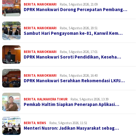
BERITA
,
MANOKWARI
Rabu, 5 Agustus 2026, 21:09
DPRK Manokwari Dorong Percepatan Pembang…
BERITA
,
MANOKWARI
Rabu, 5 Agustus 2026, 20:51
Sambut Hari Pengayoman ke-81, Kanwil Kem…
BERITA
,
MANOKWARI
Rabu, 5 Agustus 2026, 17:01
DPRK Manokwari Soroti Pendidikan, Keseha…
BERITA
,
MANOKWARI
Rabu, 5 Agustus 2026, 16:40
DPRK Manokwari Serahkan Rekomendasi LKPJ…
BERITA
,
HALMAHERA TIMUR
Rabu, 5 Agustus 2026, 13:39
Pemkab Haltim Siapkan Penerapan Aplikasi…
BERITA
,
NEWS
Rabu, 5 Agustus 2026, 11:51
Menteri Nusron: Jadikan Masyarakat sebag…