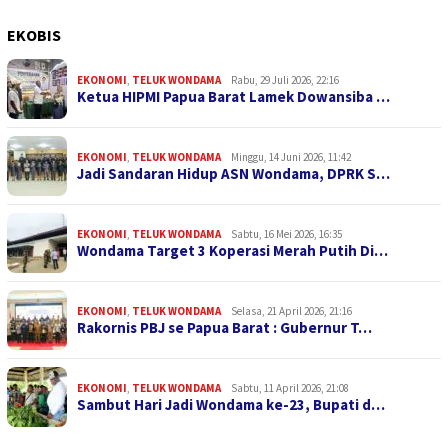
EKOBIS
EKONOMI
,
TELUK WONDAMA
Rabu, 29 Juli 2026, 22:16
Ketua HIPMI Papua Barat Lamek Dowansiba …
EKONOMI
,
TELUK WONDAMA
Minggu, 14 Juni 2026, 11:42
Jadi Sandaran Hidup ASN Wondama, DPRK S…
EKONOMI
,
TELUK WONDAMA
Sabtu, 16 Mei 2026, 16:35
Wondama Target 3 Koperasi Merah Putih Di…
EKONOMI
,
TELUK WONDAMA
Selasa, 21 April 2026, 21:16
Rakornis PBJ se Papua Barat : Gubernur T…
EKONOMI
,
TELUK WONDAMA
Sabtu, 11 April 2026, 21:08
Sambut Hari Jadi Wondama ke-23, Bupati d…