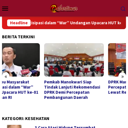
Loncat
Menu
ke
Mobile
konten
Berpartisipasi dalam “War” Undangan Upacara HUT ke-81 Kemerd
Headline
BERITA TERKINI
«
»
Pemkab Manokwari Siap
DPRK Manokwari Dorong
Tindak Lanjuti Rekomendasi
Percepatan Pembangunan
DPRK Demi Percepatan
Lewat Rekomendasi LKPJ 2025
Pembangunan Daerah
KATEGORI:
KESEHATAN
3 Cara Atasi Hidung Tersumbat