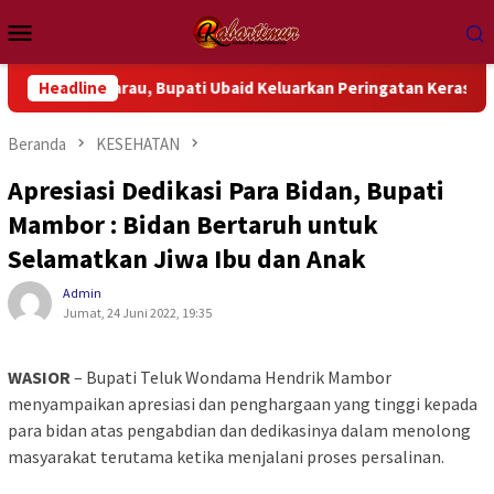
Loncat
Menu
ke
Mobile
konten
gah Kemarau, Bupati Ubaid Keluarkan Peringatan Keras
Headline
G
Beranda
KESEHATAN
Apresiasi Dedikasi Para Bidan, Bupati
Mambor : Bidan Bertaruh untuk
Selamatkan Jiwa Ibu dan Anak
Admin
Jumat, 24 Juni 2022, 19:35
WASIOR
– Bupati Teluk Wondama Hendrik Mambor
menyampaikan apresiasi dan penghargaan yang tinggi kepada
para bidan atas pengabdian dan dedikasinya dalam menolong
masyarakat terutama ketika menjalani proses persalinan.