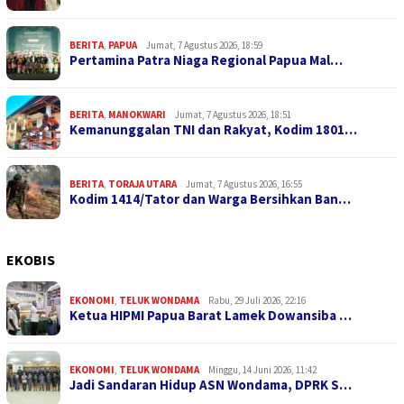
BERITA
,
PAPUA
Jumat, 7 Agustus 2026, 18:59
Pertamina Patra Niaga Regional Papua Mal…
BERITA
,
MANOKWARI
Jumat, 7 Agustus 2026, 18:51
Kemanunggalan TNI dan Rakyat, Kodim 1801…
BERITA
,
TORAJA UTARA
Jumat, 7 Agustus 2026, 16:55
Kodim 1414/Tator dan Warga Bersihkan Ban…
EKOBIS
EKONOMI
,
TELUK WONDAMA
Rabu, 29 Juli 2026, 22:16
Ketua HIPMI Papua Barat Lamek Dowansiba …
EKONOMI
,
TELUK WONDAMA
Minggu, 14 Juni 2026, 11:42
Jadi Sandaran Hidup ASN Wondama, DPRK S…