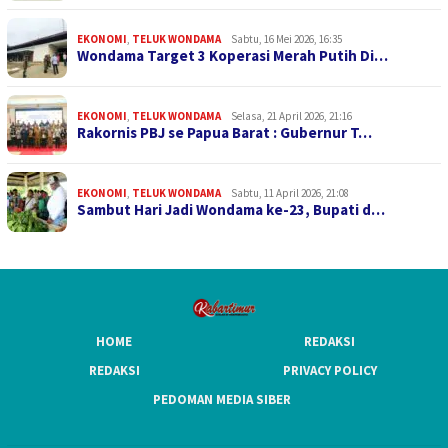
EKONOMI
,
TELUK WONDAMA
Sabtu, 16 Mei 2026, 16:35
Wondama Target 3 Koperasi Merah Putih Di…
EKONOMI
,
TELUK WONDAMA
Selasa, 21 April 2026, 21:16
Rakornis PBJ se Papua Barat : Gubernur T…
EKONOMI
,
TELUK WONDAMA
Sabtu, 11 April 2026, 21:08
Sambut Hari Jadi Wondama ke-23, Bupati d…
HOME
REDAKSI
REDAKSI
PRIVACY POLICY
PEDOMAN MEDIA SIBER