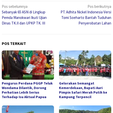
Navigasi
Pos sebelumnya
Pos berikutnya
Sebanyak 65 ASN di Lingkup
PT. Adhita Nickel Indonesia Versi
pos
Pemda Manokwari Ikuti Ujian
Tomi Soeharto Bantah Tuduhan
Dinas TK.II dan UPKP TK. III
Penyerobatan Lahan
POS TERKAIT
Pengurus Perdana PGGP Teluk
Gelorakan Semangat
Wondama Dilantik, Dorong
Kemerdekaan, Bupati Auri
Perhatian Lebih Serius
Pimpin Safari Merah Putih ke
Terhadap Isu Aktual Papua
Kampung Terpencil