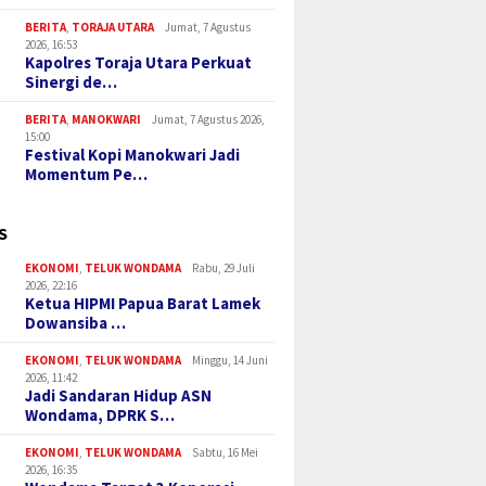
BERITA
,
TORAJA UTARA
Jumat, 7 Agustus
2026, 16:53
Kapolres Toraja Utara Perkuat
Sinergi de…
BERITA
,
MANOKWARI
Jumat, 7 Agustus 2026,
15:00
Festival Kopi Manokwari Jadi
Momentum Pe…
S
EKONOMI
,
TELUK WONDAMA
Rabu, 29 Juli
2026, 22:16
Ketua HIPMI Papua Barat Lamek
Dowansiba …
EKONOMI
,
TELUK WONDAMA
Minggu, 14 Juni
2026, 11:42
Jadi Sandaran Hidup ASN
Wondama, DPRK S…
EKONOMI
,
TELUK WONDAMA
Sabtu, 16 Mei
2026, 16:35