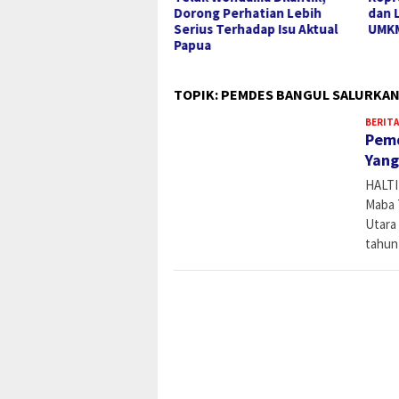
sistem Kopi dari Hulu
Dorong Perhatian Lebih
dan 
gga Hilir
Serius Terhadap Isu Aktual
UMK
Papua
TOPIK:
PEMDES BANGUL SALURKAN 
BERITA
Pemd
Yang
HALTI
Maba 
Utara
tahun