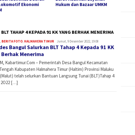
Lokomotif Ekonomi
Hukum dan Bazaar UMKM
Boron
M
ISRA 2
BLT TAHAP 4 KEPADA 91 KK YANG BERHAK MENERIMA
,
BERITA FOTO
,
HALMAHERA TIMUR
Admin
Jumat, 9 Desember 2022, 19:08
es Bangul Salurkan BLT Tahap 4 Kepada 91 KK
 Berhak Menerima
M, Kabartimur.Com – Pemerintah Desa Bangul Kecamatan
Tengah Kabupaten Halmahera Timur (Haltim) Provinsi Maluku
 (Malut) telah selurkan Bantuan Langsung Tunai (BLT)Tahap 4
 2O22 […]