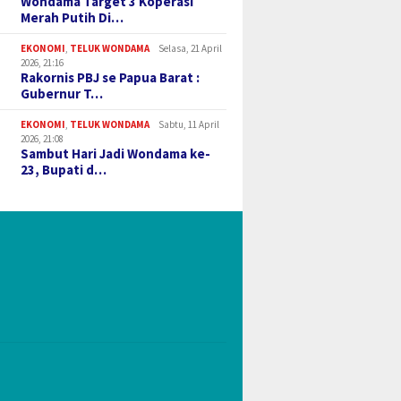
Wondama Target 3 Koperasi
Merah Putih Di…
EKONOMI
,
TELUK WONDAMA
Selasa, 21 April
2026, 21:16
Rakornis PBJ se Papua Barat :
Gubernur T…
EKONOMI
,
TELUK WONDAMA
Sabtu, 11 April
2026, 21:08
Sambut Hari Jadi Wondama ke-
23, Bupati d…