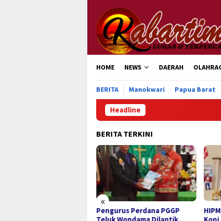
Loncat
ke
konten
HOME
NEWS
DAERAH
OLAHRA
BERITA
Manokwari
Papua Barat
Headline
BERITA TERKINI
«
tival Kopi Manokwari Jadi
Pengurus Perdana PGGP
HIPM
mentum Perkuat
Teluk Wondama Dilantik,
Kopi