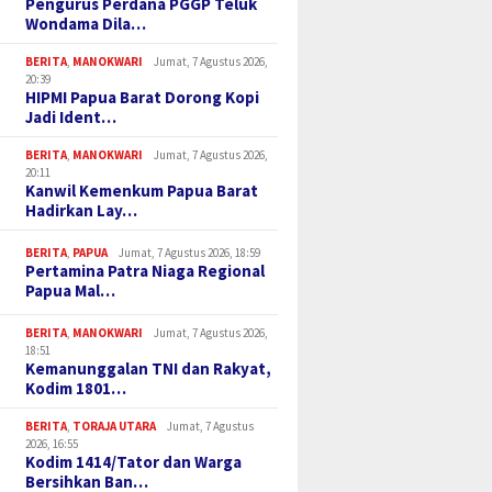
Pengurus Perdana PGGP Teluk
g Lima Penghargaan
1801/Manokwari Rehab SMKS
Sa’dan,
Wondama Dila…
026
Kesehatan Terpadu
Bebas 
BERITA
,
MANOKWARI
Jumat, 7 Agustus 2026,
20:39
HIPMI Papua Barat Dorong Kopi
Jadi Ident…
BERITA
,
MANOKWARI
Jumat, 7 Agustus 2026,
20:11
Kanwil Kemenkum Papua Barat
Hadirkan Lay…
BERITA
,
PAPUA
Jumat, 7 Agustus 2026, 18:59
Pertamina Patra Niaga Regional
Papua Mal…
BERITA
,
MANOKWARI
Jumat, 7 Agustus 2026,
18:51
Kemanunggalan TNI dan Rakyat,
Kodim 1801…
BERITA
,
TORAJA UTARA
Jumat, 7 Agustus
2026, 16:55
Kodim 1414/Tator dan Warga
Bersihkan Ban…