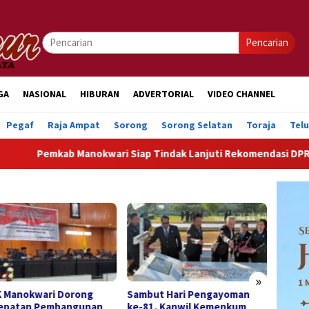
Pencarian
GA
NASIONAL
HIBURAN
ADVERTORIAL
VIDEO CHANNEL
Pegaf
Raja Ampat
Sorong
Sorong Selatan
Toraja
Tel
b Manokwari Siap Tindak Lanjuti Rekomendasi DPRK Demi Per
»
ut Hari Pengayoman
DPRK Manokwari Soroti
DPRK 
1, Kanwil Kemenkum
Pendidikan, Kesehatan
Rekom