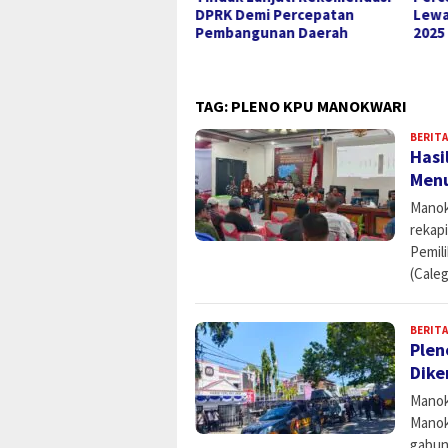
RK Demi Percepatan
Lewat Rekomendasi LKPJ
Papu
mbangunan Daerah
2025
Trik
TAG:
PLENO KPU MANOKWARI
BERITA
Hasi
Menu
Manok
rekapi
Pemil
(Caleg
BERITA
Plen
Dike
Manok
Manok
gabun