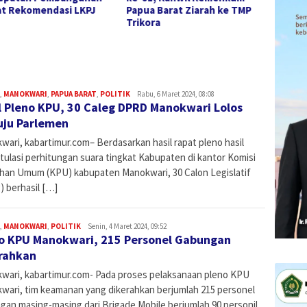
a Barat Ziarah ke TMP
hingga Infrastruktur dalam
2025, 
ora
Rekomendasi LKPJ Bupati
Peren
2025
Daera
,
MANOKWARI
,
PAPUA BARAT
,
POLITIK
Admin
Rabu, 6 Maret 2024, 08:08
l Pleno KPU, 30 Caleg DPRD Manokwari Lolos
ju Parlemen
wari, kabartimur.com– Berdasarkan hasil rapat pleno hasil
tulasi perhitungan suara tingkat Kabupaten di kantor Komisi
ihan Umum (KPU) kabupaten Manokwari, 30 Calon Legislatif
) berhasil […]
,
MANOKWARI
,
POLITIK
Admin
Senin, 4 Maret 2024, 09:52
o KPU Manokwari, 215 Personel Gabungan
rahkan
wari, kabartimur.com- Pada proses pelaksanaan pleno KPU
wari, tim keamanan yang dikerahkan berjumlah 215 personel
gan masing-masing dari Brigade Mobile berjumlah 90 personil ,