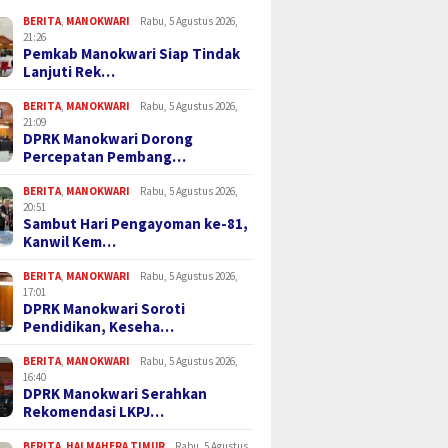
BERITA
,
MANOKWARI
Rabu, 5 Agustus 2026,
21:26
Pemkab Manokwari Siap Tindak
Lanjuti Rek…
BERITA
,
MANOKWARI
Rabu, 5 Agustus 2026,
21:09
DPRK Manokwari Dorong
Percepatan Pembang…
BERITA
,
MANOKWARI
Rabu, 5 Agustus 2026,
20:51
Sambut Hari Pengayoman ke-81,
Kanwil Kem…
BERITA
,
MANOKWARI
Rabu, 5 Agustus 2026,
17:01
DPRK Manokwari Soroti
Pendidikan, Keseha…
BERITA
,
MANOKWARI
Rabu, 5 Agustus 2026,
16:40
DPRK Manokwari Serahkan
Rekomendasi LKPJ…
BERITA
,
HALMAHERA TIMUR
Rabu, 5 Agustus