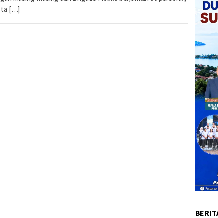
sta […]
BERIT