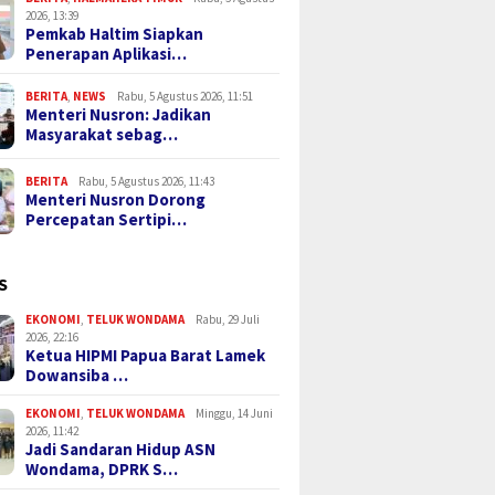
2026, 13:39
Pemkab Haltim Siapkan
Penerapan Aplikasi…
BERITA
,
NEWS
Rabu, 5 Agustus 2026, 11:51
Menteri Nusron: Jadikan
Masyarakat sebag…
BERITA
Rabu, 5 Agustus 2026, 11:43
Menteri Nusron Dorong
Percepatan Sertipi…
S
EKONOMI
,
TELUK WONDAMA
Rabu, 29 Juli
2026, 22:16
Ketua HIPMI Papua Barat Lamek
Dowansiba …
EKONOMI
,
TELUK WONDAMA
Minggu, 14 Juni
2026, 11:42
Jadi Sandaran Hidup ASN
Wondama, DPRK S…