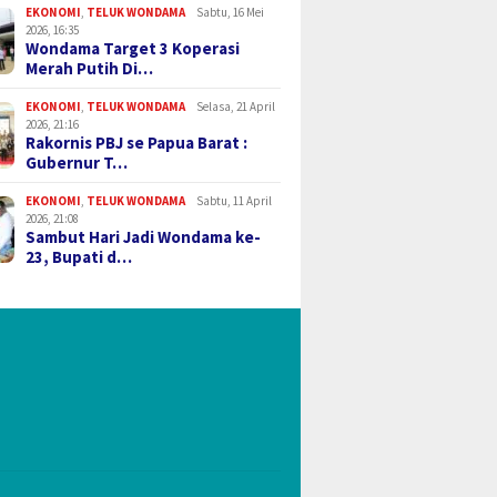
EKONOMI
,
TELUK WONDAMA
Sabtu, 16 Mei
2026, 16:35
Wondama Target 3 Koperasi
Merah Putih Di…
EKONOMI
,
TELUK WONDAMA
Selasa, 21 April
2026, 21:16
Rakornis PBJ se Papua Barat :
Gubernur T…
EKONOMI
,
TELUK WONDAMA
Sabtu, 11 April
2026, 21:08
Sambut Hari Jadi Wondama ke-
23, Bupati d…