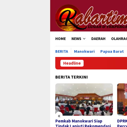
Loncat
ke
konten
HOME
NEWS
DAERAH
OLAHRA
BERITA
Manokwari
Papua Barat
Headline
Pemka
BERITA TERKINI
«
mkab Manokwari Siap
DPRK Manokwari Dorong
Samb
dak Lanjuti Rekomendasi
Percepatan Pembangunan
ke-8