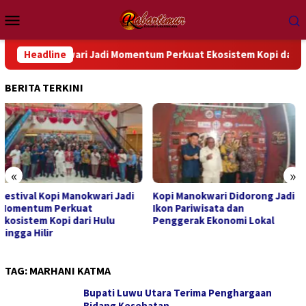
Loncat
Menu
ke
Mobile
konten
 Manokwari Jadi Momentum Perkuat Ekosistem Kopi dari Hulu hingg
Headline
BERITA TERKINI
«
»
Kopi Manokwari Didorong Jadi
Festival Kopi Manokwari 2026
Ikon Pariwisata dan
Resmi Digelar, Dorong UMKM
Penggerak Ekonomi Lokal
dan Potensi Kopi Lokal
TAG:
MARHANI KATMA
Bupati Luwu Utara Terima Penghargaan
Bidang Kesehatan