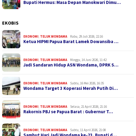
Bupati Hermus: Masa Depan Manokwari Dimu…
EKOBIS
EKONOMI
,
TELUK WONDAMA
Rabu, 29 Juli 2026, 22:16
Ketua HIPMI Papua Barat Lamek Dowansiba …
EKONOMI
,
TELUK WONDAMA
Minggu, 14 Juni 2026, 11:42
Jadi Sandaran Hidup ASN Wondama, DPRK S…
EKONOMI
,
TELUK WONDAMA
Sabtu, 16 Mei 2026, 16:35
Wondama Target 3 Koperasi Merah Putih Di…
EKONOMI
,
TELUK WONDAMA
Selasa, 21 April 2026, 21:16
Rakornis PBJ se Papua Barat : Gubernur T…
EKONOMI
,
TELUK WONDAMA
Sabtu, 11 April 2026, 21:08
Sambut Hari Jadi Wondama ke-23, Bupati d…