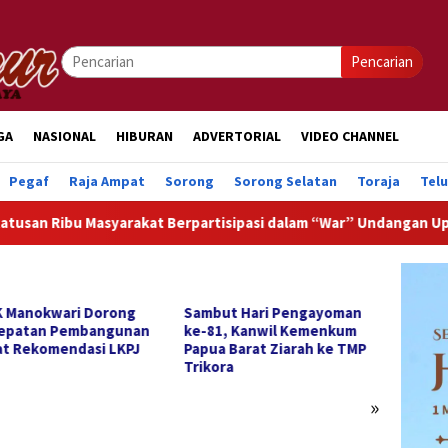
Pencarian
GA
NASIONAL
HIBURAN
ADVERTORIAL
VIDEO CHANNEL
Pegaf
Raja Ampat
Sorong
Sorong Selatan
Toraja
Tel
Masyarakat Berpartisipasi dalam “War” Undangan Upacara HUT k
 Manokwari Dorong
Sambut Hari Pengayoman
DPRK 
epatan Pembangunan
ke-81, Kanwil Kemenkum
Pendi
t Rekomendasi LKPJ
Papua Barat Ziarah ke TMP
hingga
Trikora
Rekom
2025
»