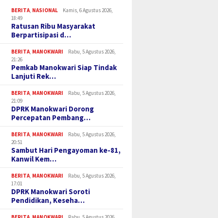
BERITA
,
NASIONAL
Kamis, 6 Agustus 2026,
18:49
Ratusan Ribu Masyarakat
Berpartisipasi d…
BERITA
,
MANOKWARI
Rabu, 5 Agustus 2026,
21:26
Pemkab Manokwari Siap Tindak
Lanjuti Rek…
BERITA
,
MANOKWARI
Rabu, 5 Agustus 2026,
21:09
DPRK Manokwari Dorong
Percepatan Pembang…
BERITA
,
MANOKWARI
Rabu, 5 Agustus 2026,
20:51
Sambut Hari Pengayoman ke-81,
Kanwil Kem…
BERITA
,
MANOKWARI
Rabu, 5 Agustus 2026,
17:01
DPRK Manokwari Soroti
Pendidikan, Keseha…
BERITA
,
MANOKWARI
Rabu, 5 Agustus 2026,