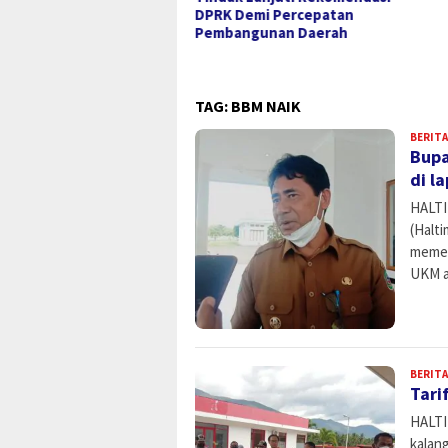
dangan Upacara HUT ke-
DPRK Demi Percepatan
Kemerdekaan RI
Pembangunan Daerah
TAG:
BBM NAIK
BERITA
Bupa
di l
HALTI
(Halti
memer
UKM a
BERITA
Tari
HALTI
kalan