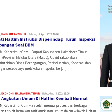
,
HALMAHERA TIMUR
Admin
Selasa, 12 April 2022, 10:08
ti Haltim Instruksi Disperindag Turun Inspeksi
apangan Soal BBM
M,Kabartimur.Com – Bupati Kabupaten Halmahera Timur
m)Provinsi Maluku Utara (Malut), Ubaid Yakub akan
intahkan Dinas Perdagangan, Perindustrian, Koperasi dan
gar secepatnya melakukan Inspeksi ke […]
,
EKONOMI
,
HALMAHERA TIMUR
Admin
Rabu, 6 April 2022, 19:26
f Angkutan Umum Di Haltim Kembali Normal
M,Kabartimur.Com – Setelah menuai protes dari berbagai
gan terkait kenaikan tarif angkutan umum dalam wilayah Haltim