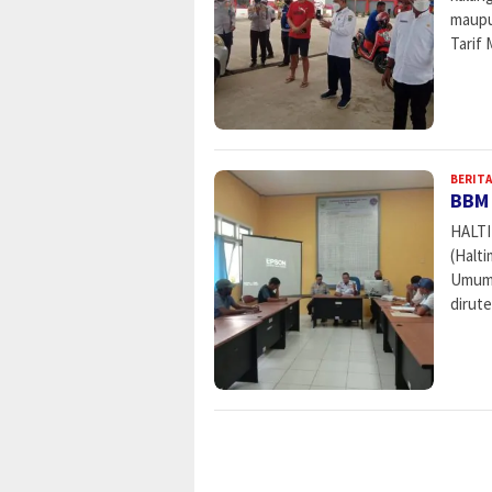
maupu
Tarif 
BERITA
BBM 
HALTI
(Halt
Umum 
dirute