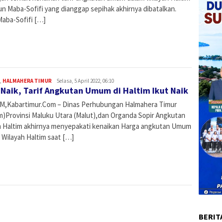
n Maba-Sofifi yang dianggap sepihak akhirnya dibatalkan.
Maba-Sofifi […]
,
HALMAHERA TIMUR
Admin
Selasa, 5 April 2022, 06:10
Naik, Tarif Angkutan Umum di Haltim Ikut Naik
M,Kabartimur.Com – Dinas Perhubungan Halmahera Timur
im)Provinsi Maluku Utara (Malut),dan Organda Sopir Angkutan
Haltim akhirnya menyepakati kenaikan Harga angkutan Umum
 Wilayah Haltim saat […]
BERIT