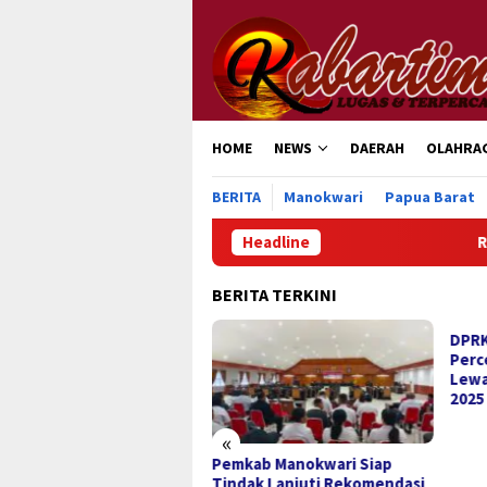
Loncat
ke
konten
HOME
NEWS
DAERAH
OLAHRA
BERITA
Manokwari
Papua Barat
Headline
Ratusan Ribu 
BERITA TERKINI
DPRK
Perc
Lewa
2025
«
usan Ribu Masyarakat
Pemkab Manokwari Siap
partisipasi dalam “War”
Tindak Lanjuti Rekomendasi