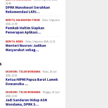
16:40
DPRK Manokwari Serahkan
Rekomendasi LKPJ…
BERITA
,
HALMAHERA TIMUR
Rabu, 5 Agustus
2026, 13:39
Pemkab Haltim Siapkan
Penerapan Aplikasi…
BERITA
,
NEWS
Rabu, 5 Agustus 2026, 11:51
Menteri Nusron: Jadikan
Masyarakat sebag…
S
EKONOMI
,
TELUK WONDAMA
Rabu, 29 Juli
2026, 22:16
Ketua HIPMI Papua Barat Lamek
Dowansiba …
EKONOMI
,
TELUK WONDAMA
Minggu, 14 Juni
2026, 11:42
Jadi Sandaran Hidup ASN
Wondama, DPRK S…