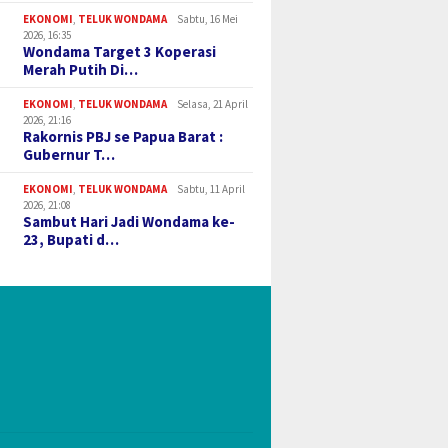
EKONOMI
,
TELUK WONDAMA
Sabtu, 16 Mei
2026, 16:35
Wondama Target 3 Koperasi
Merah Putih Di…
EKONOMI
,
TELUK WONDAMA
Selasa, 21 April
2026, 21:16
Rakornis PBJ se Papua Barat :
Gubernur T…
EKONOMI
,
TELUK WONDAMA
Sabtu, 11 April
2026, 21:08
Sambut Hari Jadi Wondama ke-
23, Bupati d…