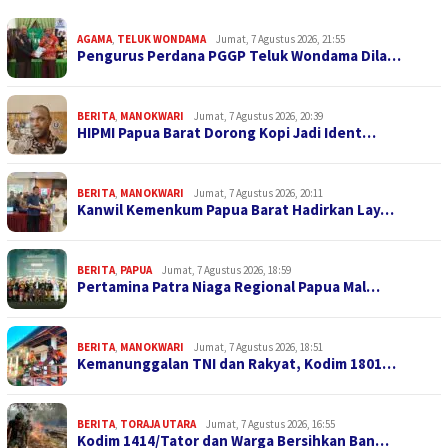
AGAMA
,
TELUK WONDAMA
Jumat, 7 Agustus 2026, 21:55
Pengurus Perdana PGGP Teluk Wondama Dila…
BERITA
,
MANOKWARI
Jumat, 7 Agustus 2026, 20:39
HIPMI Papua Barat Dorong Kopi Jadi Ident…
BERITA
,
MANOKWARI
Jumat, 7 Agustus 2026, 20:11
Kanwil Kemenkum Papua Barat Hadirkan Lay…
BERITA
,
PAPUA
Jumat, 7 Agustus 2026, 18:59
Pertamina Patra Niaga Regional Papua Mal…
BERITA
,
MANOKWARI
Jumat, 7 Agustus 2026, 18:51
Kemanunggalan TNI dan Rakyat, Kodim 1801…
BERITA
,
TORAJA UTARA
Jumat, 7 Agustus 2026, 16:55
Kodim 1414/Tator dan Warga Bersihkan Ban…