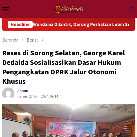
Loncat
Menu
ke
Mobile
konten
Wondama Dilantik, Dorong Perhatian Lebih Serius Terhadap Isu 
Headline
Beranda
Berita
Reses di Sorong Selatan, George Karel
Dedaida Sosialisasikan Dasar Hukum
Pengangkatan DPRK Jalur Otonomi
Khusus
Admin
Kamis, 27 Juni 2024, 09:14