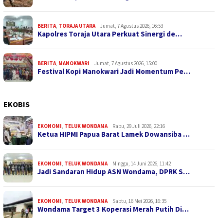
BERITA
,
TORAJA UTARA
Jumat, 7 Agustus 2026, 16:53
Kapolres Toraja Utara Perkuat Sinergi de…
BERITA
,
MANOKWARI
Jumat, 7 Agustus 2026, 15:00
Festival Kopi Manokwari Jadi Momentum Pe…
EKOBIS
EKONOMI
,
TELUK WONDAMA
Rabu, 29 Juli 2026, 22:16
Ketua HIPMI Papua Barat Lamek Dowansiba …
EKONOMI
,
TELUK WONDAMA
Minggu, 14 Juni 2026, 11:42
Jadi Sandaran Hidup ASN Wondama, DPRK S…
EKONOMI
,
TELUK WONDAMA
Sabtu, 16 Mei 2026, 16:35
Wondama Target 3 Koperasi Merah Putih Di…