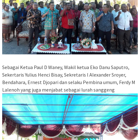
Sebagai Ketua Paul D Waney, Wakil ketua Eko Danu Saputro,
Sekertaris Yulius Henci Bisay, Sekretaris l Alexander Sroyer,
Bendahara, Ernest Djopari dan selaku Pembina umum, Ferdy M
Lalenoh yang juga menjabat sebagai lurah sanggeng