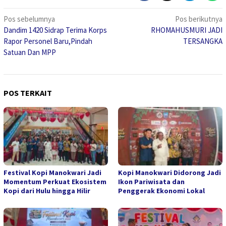
Navigasi
Pos sebelumnya
Pos berikutnya
Dandim 1420 Sidrap Terima Korps
RHOMAHUSMURI JADI
pos
Rapor Personel Baru,Pindah
TERSANGKA
Satuan Dan MPP
POS TERKAIT
Festival Kopi Manokwari Jadi
Kopi Manokwari Didorong Jadi
Momentum Perkuat Ekosistem
Ikon Pariwisata dan
Kopi dari Hulu hingga Hilir
Penggerak Ekonomi Lokal