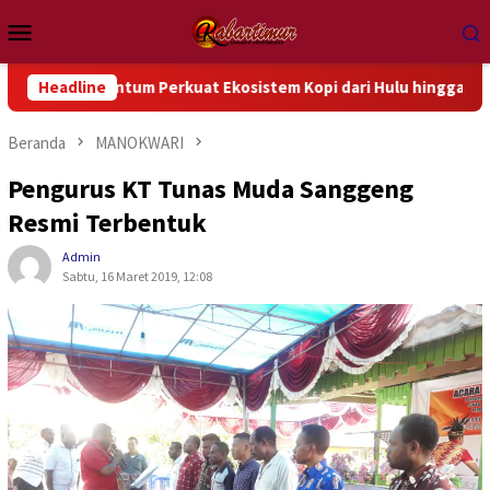
Loncat
Menu
ke
Mobile
konten
m Perkuat Ekosistem Kopi dari Hulu hingga Hilir
Headline
Kopi Ma
Beranda
MANOKWARI
Pengurus KT Tunas Muda Sanggeng
Resmi Terbentuk
Admin
Sabtu, 16 Maret 2019, 12:08