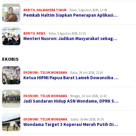
BERITA
,
HALMAHERA TIMUR
Rabu, 5 Agustus 2026, 13:39
Pemkab Haltim Siapkan Penerapan Aplikasi…
BERITA
,
NEWS
Rabu, 5 Agustus 2026, 11:51
Menteri Nusron: Jadikan Masyarakat sebag…
EKOBIS
EKONOMI
,
TELUK WONDAMA
Rabu, 29 Juli 2026, 22:16
Ketua HIPMI Papua Barat Lamek Dowansiba …
EKONOMI
,
TELUK WONDAMA
Minggu, 14 Juni 2026, 11:42
Jadi Sandaran Hidup ASN Wondama, DPRK S…
EKONOMI
,
TELUK WONDAMA
Sabtu, 16 Mei 2026, 16:35
Wondama Target 3 Koperasi Merah Putih Di…