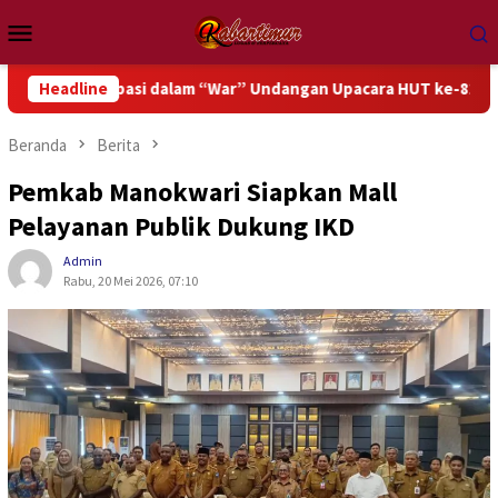
Loncat
Menu
ke
Mobile
konten
isipasi dalam “War” Undangan Upacara HUT ke-81 Kemerdekaan R
Headline
Beranda
Berita
Pemkab Manokwari Siapkan Mall
Pelayanan Publik Dukung IKD
Admin
Rabu, 20 Mei 2026, 07:10