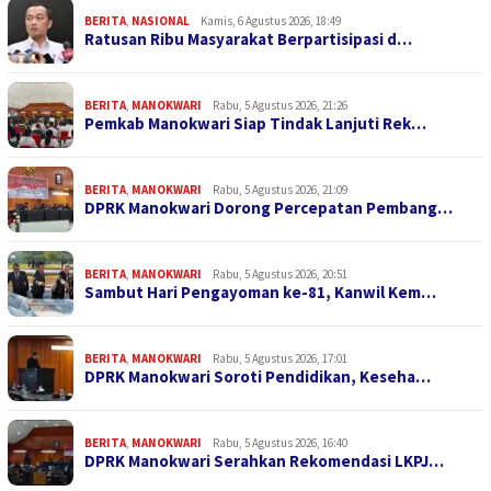
BERITA
,
NASIONAL
Kamis, 6 Agustus 2026, 18:49
Ratusan Ribu Masyarakat Berpartisipasi d…
BERITA
,
MANOKWARI
Rabu, 5 Agustus 2026, 21:26
Pemkab Manokwari Siap Tindak Lanjuti Rek…
BERITA
,
MANOKWARI
Rabu, 5 Agustus 2026, 21:09
DPRK Manokwari Dorong Percepatan Pembang…
BERITA
,
MANOKWARI
Rabu, 5 Agustus 2026, 20:51
Sambut Hari Pengayoman ke-81, Kanwil Kem…
BERITA
,
MANOKWARI
Rabu, 5 Agustus 2026, 17:01
DPRK Manokwari Soroti Pendidikan, Keseha…
BERITA
,
MANOKWARI
Rabu, 5 Agustus 2026, 16:40
DPRK Manokwari Serahkan Rekomendasi LKPJ…