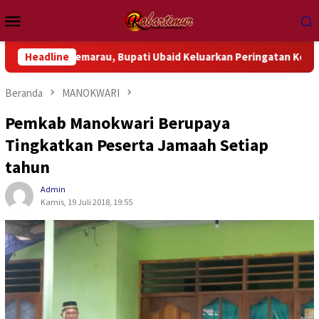
Loncat
Menu
ke
Mobile
konten
engah Kemarau, Bupati Ubaid Keluarkan Peringatan Keras
Headline
Beranda
MANOKWARI
Pemkab Manokwari Berupaya
Tingkatkan Peserta Jamaah Setiap
tahun
Admin
Kamis, 19 Juli 2018, 19:55