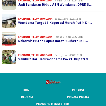
EKONOMI
,
TELUK WONDAMA
Minggu, 14 Juni 2026, 11:42
Jadi Sandaran Hidup ASN Wondama, DPRK S…
EKONOMI
,
TELUK WONDAMA
Sabtu, 16 Mei 2026, 16:35
Wondama Target 3 Koperasi Merah Putih Di…
EKONOMI
,
TELUK WONDAMA
Selasa, 21 April 2026, 21:16
Rakornis PBJ se Papua Barat : Gubernur T…
EKONOMI
,
TELUK WONDAMA
Sabtu, 11 April 2026, 21:08
Sambut Hari Jadi Wondama ke-23, Bupati d…
HOME
REDAKSI
REDAKSI
PRIVACY POLICY
PEDOMAN MEDIA SIBER