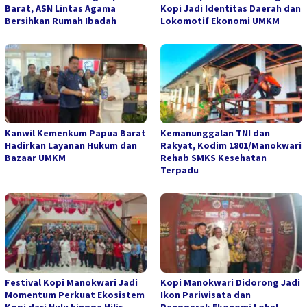
Barat, ASN Lintas Agama
Kopi Jadi Identitas Daerah dan
Bersihkan Rumah Ibadah
Lokomotif Ekonomi UMKM
Kanwil Kemenkum Papua Barat
Kemanunggalan TNI dan
Hadirkan Layanan Hukum dan
Rakyat, Kodim 1801/Manokwari
Bazaar UMKM
Rehab SMKS Kesehatan
Terpadu
Festival Kopi Manokwari Jadi
Kopi Manokwari Didorong Jadi
Momentum Perkuat Ekosistem
Ikon Pariwisata dan
Kopi dari Hulu hingga Hilir
Penggerak Ekonomi Lokal