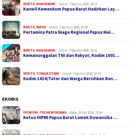
BERITA
,
MANOKWARI
Jumat, 7 Agustus 2026, 20:11
Kanwil Kemenkum Papua Barat Hadirkan Lay…
BERITA
,
PAPUA
Jumat, 7 Agustus 2026, 18:59
Pertamina Patra Niaga Regional Papua Mal…
BERITA
,
MANOKWARI
Jumat, 7 Agustus 2026, 18:51
Kemanunggalan TNI dan Rakyat, Kodim 1801…
BERITA
,
TORAJA UTARA
Jumat, 7 Agustus 2026, 16:55
Kodim 1414/Tator dan Warga Bersihkan Ban…
EKOBIS
EKONOMI
,
TELUK WONDAMA
Rabu, 29 Juli 2026, 22:16
Ketua HIPMI Papua Barat Lamek Dowansiba …