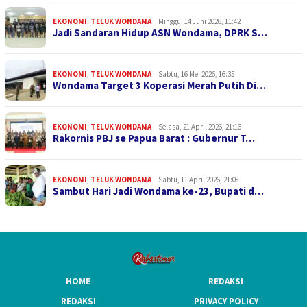
EKONOMI
,
TELUK WONDAMA
Minggu, 14 Juni 2026, 11:42
Jadi Sandaran Hidup ASN Wondama, DPRK S…
EKONOMI
,
TELUK WONDAMA
Sabtu, 16 Mei 2026, 16:35
Wondama Target 3 Koperasi Merah Putih Di…
EKONOMI
,
TELUK WONDAMA
Selasa, 21 April 2026, 21:16
Rakornis PBJ se Papua Barat : Gubernur T…
EKONOMI
,
TELUK WONDAMA
Sabtu, 11 April 2026, 21:08
Sambut Hari Jadi Wondama ke-23, Bupati d…
HOME
REDAKSI
REDAKSI
PRIVACY POLICY