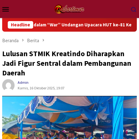
Loncat
Menu
ke
Mobile
konten
asi dalam “War” Undangan Upacara HUT ke-81 Kemerdekaan RI
Headline
Beranda
Berita
Lulusan STMIK Kreatindo Diharapkan
Jadi Figur Sentral dalam Pembangunan
Daerah
Admin
Kamis, 16 Oktober 2025, 19:07