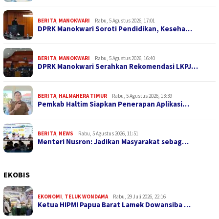
BERITA
,
MANOKWARI
Rabu, 5 Agustus 2026, 17:01
DPRK Manokwari Soroti Pendidikan, Keseha…
BERITA
,
MANOKWARI
Rabu, 5 Agustus 2026, 16:40
DPRK Manokwari Serahkan Rekomendasi LKPJ…
BERITA
,
HALMAHERA TIMUR
Rabu, 5 Agustus 2026, 13:39
Pemkab Haltim Siapkan Penerapan Aplikasi…
BERITA
,
NEWS
Rabu, 5 Agustus 2026, 11:51
Menteri Nusron: Jadikan Masyarakat sebag…
EKOBIS
EKONOMI
,
TELUK WONDAMA
Rabu, 29 Juli 2026, 22:16
Ketua HIPMI Papua Barat Lamek Dowansiba …