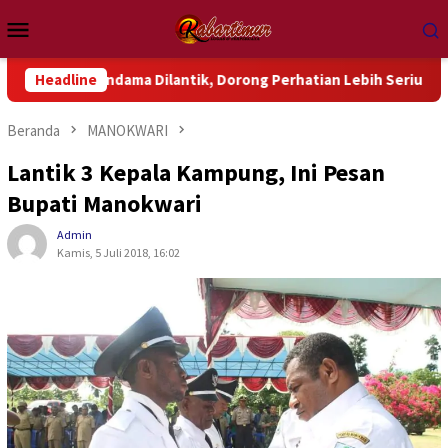
Loncat
Menu
ke
Mobile
konten
Wondama Dilantik, Dorong Perhatian Lebih Serius Terhadap Isu
Headline
Beranda
MANOKWARI
Lantik 3 Kepala Kampung, Ini Pesan
Bupati Manokwari
Admin
Kamis, 5 Juli 2018, 16:02