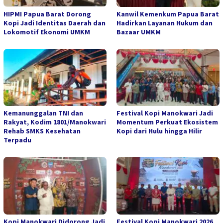
HIPMI Papua Barat Dorong
Kanwil Kemenkum Papua Barat
Kopi Jadi Identitas Daerah dan
Hadirkan Layanan Hukum dan
Lokomotif Ekonomi UMKM
Bazaar UMKM
Kemanunggalan TNI dan
Festival Kopi Manokwari Jadi
Rakyat, Kodim 1801/Manokwari
Momentum Perkuat Ekosistem
Rehab SMKS Kesehatan
Kopi dari Hulu hingga Hilir
Terpadu
Kopi Manokwari Didorong Jadi
Festival Kopi Manokwari 2026