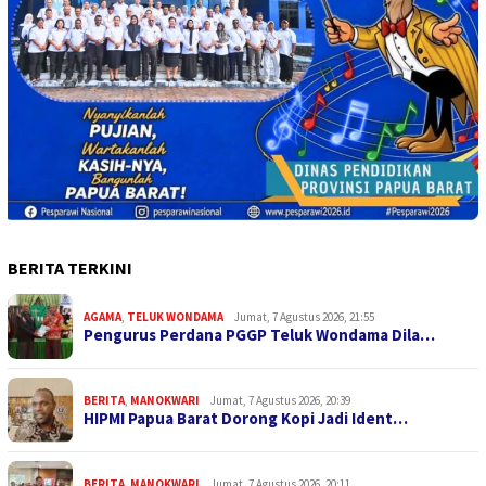
BERITA TERKINI
AGAMA
,
TELUK WONDAMA
Jumat, 7 Agustus 2026, 21:55
Pengurus Perdana PGGP Teluk Wondama Dila…
BERITA
,
MANOKWARI
Jumat, 7 Agustus 2026, 20:39
HIPMI Papua Barat Dorong Kopi Jadi Ident…
BERITA
,
MANOKWARI
Jumat, 7 Agustus 2026, 20:11