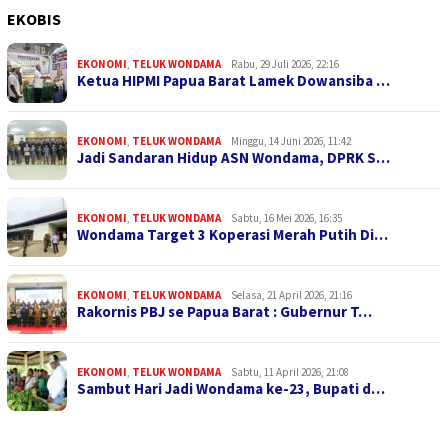
EKOBIS
EKONOMI
,
TELUK WONDAMA
Rabu, 29 Juli 2026, 22:16
Ketua HIPMI Papua Barat Lamek Dowansiba …
EKONOMI
,
TELUK WONDAMA
Minggu, 14 Juni 2026, 11:42
Jadi Sandaran Hidup ASN Wondama, DPRK S…
EKONOMI
,
TELUK WONDAMA
Sabtu, 16 Mei 2026, 16:35
Wondama Target 3 Koperasi Merah Putih Di…
EKONOMI
,
TELUK WONDAMA
Selasa, 21 April 2026, 21:16
Rakornis PBJ se Papua Barat : Gubernur T…
EKONOMI
,
TELUK WONDAMA
Sabtu, 11 April 2026, 21:08
Sambut Hari Jadi Wondama ke-23, Bupati d…