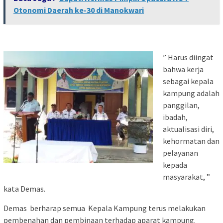
Otonomi Daerah ke-30 di Manokwari
” Harus diingat
bahwa kerja
sebagai kepala
kampung adalah
panggilan,
ibadah,
aktualisasi diri,
kehormatan dan
pelayanan
kepada
masyarakat, ”
kata Demas.
Demas berharap semua Kepala Kampung terus melakukan
pembenahan dan pembinaan terhadap aparat kampung.