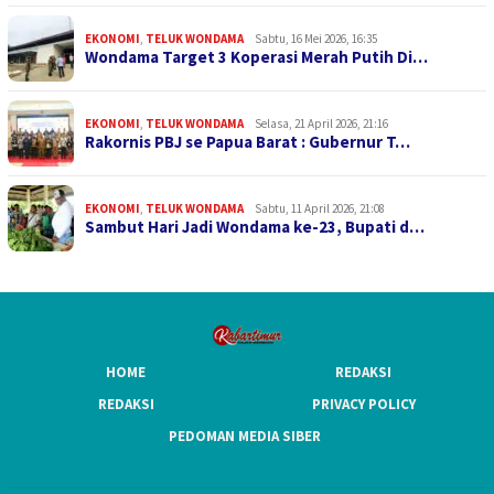
EKONOMI
,
TELUK WONDAMA
Sabtu, 16 Mei 2026, 16:35
Wondama Target 3 Koperasi Merah Putih Di…
EKONOMI
,
TELUK WONDAMA
Selasa, 21 April 2026, 21:16
Rakornis PBJ se Papua Barat : Gubernur T…
EKONOMI
,
TELUK WONDAMA
Sabtu, 11 April 2026, 21:08
Sambut Hari Jadi Wondama ke-23, Bupati d…
HOME
REDAKSI
REDAKSI
PRIVACY POLICY
PEDOMAN MEDIA SIBER