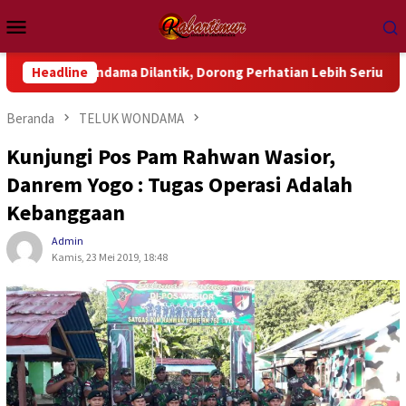
Loncat
Menu
ke
Mobile
konten
Wondama Dilantik, Dorong Perhatian Lebih Serius Terhadap Isu 
Headline
Beranda
TELUK WONDAMA
Kunjungi Pos Pam Rahwan Wasior,
Danrem Yogo : Tugas Operasi Adalah
Kebanggaan
Admin
Kamis, 23 Mei 2019, 18:48