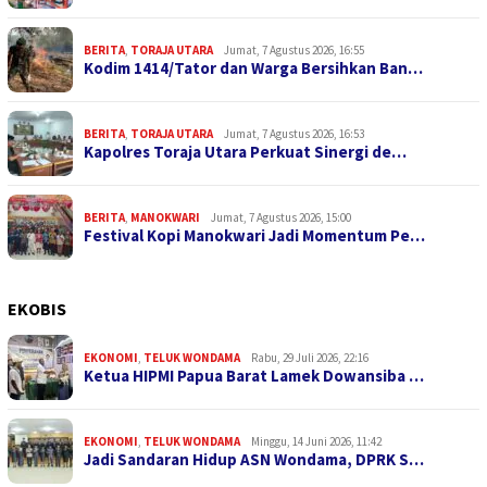
BERITA
,
TORAJA UTARA
Jumat, 7 Agustus 2026, 16:55
Kodim 1414/Tator dan Warga Bersihkan Ban…
BERITA
,
TORAJA UTARA
Jumat, 7 Agustus 2026, 16:53
Kapolres Toraja Utara Perkuat Sinergi de…
BERITA
,
MANOKWARI
Jumat, 7 Agustus 2026, 15:00
Festival Kopi Manokwari Jadi Momentum Pe…
EKOBIS
EKONOMI
,
TELUK WONDAMA
Rabu, 29 Juli 2026, 22:16
Ketua HIPMI Papua Barat Lamek Dowansiba …
EKONOMI
,
TELUK WONDAMA
Minggu, 14 Juni 2026, 11:42
Jadi Sandaran Hidup ASN Wondama, DPRK S…