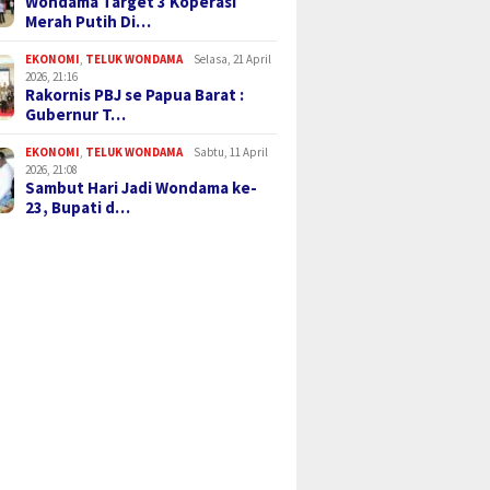
Wondama Target 3 Koperasi
Merah Putih Di…
EKONOMI
,
TELUK WONDAMA
Selasa, 21 April
2026, 21:16
Rakornis PBJ se Papua Barat :
Gubernur T…
EKONOMI
,
TELUK WONDAMA
Sabtu, 11 April
2026, 21:08
Sambut Hari Jadi Wondama ke-
23, Bupati d…