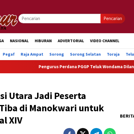
Pencarian
GA
NASIONAL
HIBURAN
ADVERTORIAL
VIDEO CHANNEL
Pegaf
Raja Ampat
Sorong
Sorong Selatan
Toraja
Tel
Pengurus Perdana PGGP Teluk Wondama Dilantik, Doro
i Utara Jadi Peserta
 Tiba di Manokwari untuk
BERIT
al XIV