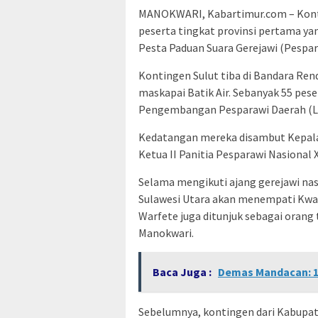
MANOKWARI, Kabartimur.com – Konti
peserta tingkat provinsi pertama ya
Pesta Paduan Suara Gerejawi (Pespar
Kontingen Sulut tiba di Bandara Re
maskapai Batik Air. Sebanyak 55 pes
Pengembangan Pesparawi Daerah (LP
Kedatangan mereka disambut Kepala 
Ketua II Panitia Pesparawi Nasional XI
Selama mengikuti ajang gerejawi na
Sulawesi Utara akan menempati Kwar
Warfete juga ditunjuk sebagai orang
Manokwari.
Baca Juga :
Demas Mandacan: 1
Sebelumnya, kontingen dari Kabupa