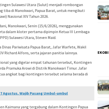
ngen Sulawesi Utara (Sulut) menjadi rombongan
ng tiba di Manokwari, Papua Barat, untuk mengikuti
awi) Nasional XIV Tahun 2026.
ndani, Manokwari, Senin (15/6/2026), menggunakan
erta dalam kloter pertama dipimpin Ketua III Lembaga
PD) Sulawesi Utara, Steven Maid.
Dinas Pariwisata Papua Barat, Jafar Warfete, Wakil
EKOBI
V Richard Alfons, serta jajaran panitia lainnya.
sional yang digelar empat tahunan tersebut, Kontingen
da Pramuka Arowi di Distrik Manokwari Timur. Jafar
 tua angkat bagi kontingen tersebut selama berada di
7 Agustus, Wajib Pasang Umbul-umbul
ten Kaimana yang tergabung dalam Kontingen Papua