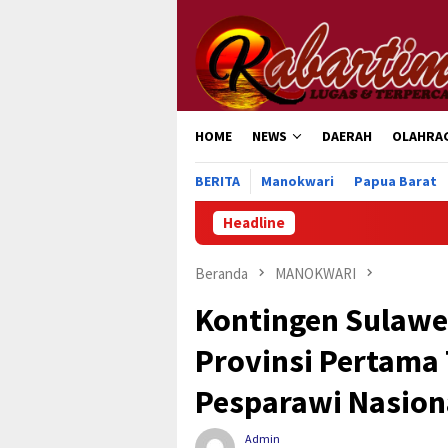
Loncat
ke
konten
HOME
NEWS
DAERAH
OLAHRA
BERITA
Manokwari
Papua Barat
Headline
Beranda
MANOKWARI
Kontingen Sulawes
Provinsi Pertama
Pesparawi Nasion
Admin