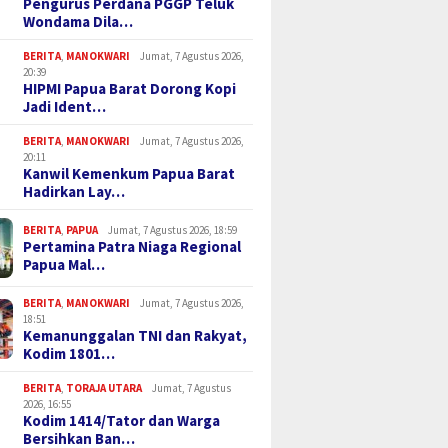
Pengurus Perdana PGGP Teluk
Wondama Dila…
BERITA
,
MANOKWARI
Jumat, 7 Agustus 2026,
20:39
HIPMI Papua Barat Dorong Kopi
Jadi Ident…
BERITA
,
MANOKWARI
Jumat, 7 Agustus 2026,
20:11
Kanwil Kemenkum Papua Barat
Hadirkan Lay…
BERITA
,
PAPUA
Jumat, 7 Agustus 2026, 18:59
Pertamina Patra Niaga Regional
Papua Mal…
BERITA
,
MANOKWARI
Jumat, 7 Agustus 2026,
18:51
Kemanunggalan TNI dan Rakyat,
Kodim 1801…
BERITA
,
TORAJA UTARA
Jumat, 7 Agustus
2026, 16:55
Kodim 1414/Tator dan Warga
Bersihkan Ban…