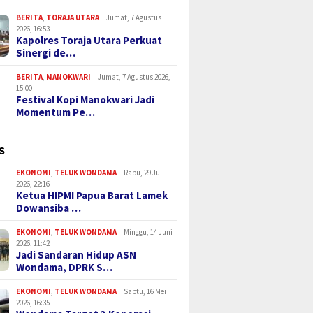
BERITA
,
TORAJA UTARA
Jumat, 7 Agustus
2026, 16:53
Kapolres Toraja Utara Perkuat
Sinergi de…
BERITA
,
MANOKWARI
Jumat, 7 Agustus 2026,
15:00
Festival Kopi Manokwari Jadi
Momentum Pe…
S
EKONOMI
,
TELUK WONDAMA
Rabu, 29 Juli
2026, 22:16
Ketua HIPMI Papua Barat Lamek
Dowansiba …
EKONOMI
,
TELUK WONDAMA
Minggu, 14 Juni
2026, 11:42
Jadi Sandaran Hidup ASN
Wondama, DPRK S…
EKONOMI
,
TELUK WONDAMA
Sabtu, 16 Mei
2026, 16:35