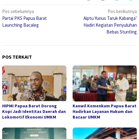
Navigasi
Pos sebelumnya
Pos berikutnya
Partai PKS Papua Barat
Aiptu Yunus Taruk Kabanga’
pos
Launching Bacaleg
Hadiri Kegiatan Penyuluhan
Bebas Stunting
POS TERKAIT
HIPMI Papua Barat Dorong
Kanwil Kemenkum Papua Barat
Kopi Jadi Identitas Daerah dan
Hadirkan Layanan Hukum dan
Lokomotif Ekonomi UMKM
Bazaar UMKM