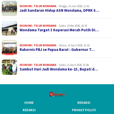
EKONOMI
,
TELUK WONDAMA
Minggu, 14 Juni 2026, 11:42
Jadi Sandaran Hidup ASN Wondama, DPRK S…
EKONOMI
,
TELUK WONDAMA
Sabtu, 16 Mei 2026, 16:35
Wondama Target 3 Koperasi Merah Putih Di…
EKONOMI
,
TELUK WONDAMA
Selasa, 21 April 2026, 21:16
Rakornis PBJ se Papua Barat : Gubernur T…
EKONOMI
,
TELUK WONDAMA
Sabtu, 11 April 2026, 21:08
Sambut Hari Jadi Wondama ke-23, Bupati d…
HOME
REDAKSI
REDAKSI
PRIVACY POLICY