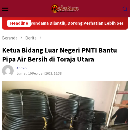
Loncat
Menu
ke
Mobile
konten
 Wondama Dilantik, Dorong Perhatian Lebih Serius Terhadap Isu
Headline
Beranda
Berita
Ketua Bidang Luar Negeri PMTI Bantu
Pipa Air Bersih di Toraja Utara
Admin
Jumat, 10 Februari 2023, 16:38