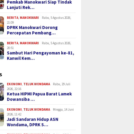
Pemkab Manokwari Siap Tindak
Lanjuti Rek…
BERITA
,
MANOKWARI
Rabu, 5 Agustus 2026,
21:09
DPRK Manokwari Dorong
Percepatan Pembang…
BERITA
,
MANOKWARI
Rabu, 5 Agustus 2026,
20:51
Sambut Hari Pengayoman ke-81,
Kanwil Kem…
S
EKONOMI
,
TELUK WONDAMA
Rabu, 29 Juli
2026, 22:16
Ketua HIPMI Papua Barat Lamek
Dowansiba …
EKONOMI
,
TELUK WONDAMA
Minggu, 14 Juni
2026, 11:42
Jadi Sandaran Hidup ASN
Wondama, DPRK S…