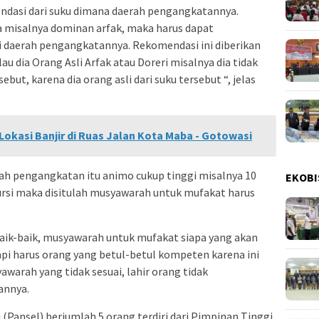
ndasi dari suku dimana daerah pengangkatannya.
a misalnya dominan arfak, maka harus dapat
di daerah pengangkatannya. Rekomendasi ini diberikan
lau dia Orang Asli Arfak atau Doreri misalnya dia tidak
ut, karena dia orang asli dari suku tersebut “, jelas
 Lokasi Banjir di Ruas Jalan Kota Maba - Gotowasi
rah pengangkatan itu animo cukup tinggi misalnya 10
EKOBI
ursi maka disitulah musyawarah untuk mufakat harus
ik-baik, musyawarah untuk mufakat siapa yang akan
pi harus orang yang betul-betul kompeten karena ini
awarah yang tidak sesuai, lahir orang tidak
annya.
(Pansel) berjumlah 5 orang terdiri dari Pimpinan Tinggi