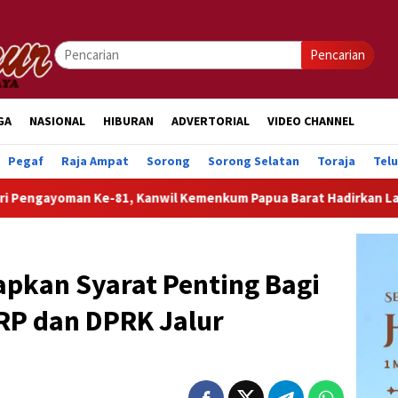
Pencarian
GA
NASIONAL
HIBURAN
ADVERTORIAL
VIDEO CHANNEL
Pegaf
Raja Ampat
Sorong
Sorong Selatan
Toraja
Tel
81, Kanwil Kemenkum Papua Barat Hadirkan Layanan Hukum Grati
pkan Syarat Penting Bagi
RP dan DPRK Jalur