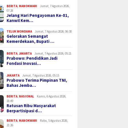
BERITA
,
MANOKWARI
Jumat, 7 Agustus 2026,
07:28
Jelang Hari Pengayoman Ke-81,
Kanwil Kem…
TELUK WONDAMA
Jumat, 7 Agustus 2026, 06:30
Gelorakan Semangat
Kemerdekaan, Bupati …
BERITA
,
JAKARTA
Jumat, 7 Agustus 2026, 05:21
Prabowo: Pendidikan Jadi
Fondasi Inovasi…
JAKARTA
Jumat, 7 Agustus 2026, 05:15
Prabowo Terima Pimpinan TNI,
Bahas Jemba…
BERITA
,
NASIONAL
Kamis, 6 Agustus 2026,
18:49
Ratusan Ribu Masyarakat
Berpartisipasi d…
BERITA
,
MANOKWARI
Rabu, 5 Agustus 2026,
21:26