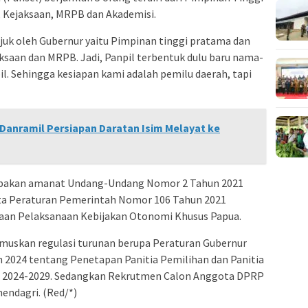
i, Kejaksaan, MRPB dan Akademisi.
tunjuk oleh Gubernur yaitu Pimpinan tinggi pratama dan
jaksaan dan MRPB. Jadi, Panpil terbentuk dulu baru nama-
l. Sehingga kesiapan kami adalah pemilu daerah, tapi
 Danramil Persiapan Daratan Isim Melayat ke
akan amanat Undang-Undang Nomor 2 Tahun 2021
ta Peraturan Pemerintah Nomor 106 Tahun 2021
an Pelaksanaan Kebijakan Otonomi Khusus Papua.
muskan regulasi turunan berupa Peraturan Gubernur
 2024 tentang Penetapan Panitia Pemilihan dan Panitia
e 2024-2029. Sedangkan Rekrutmen Calon Anggota DPRP
endagri. (Red/*)