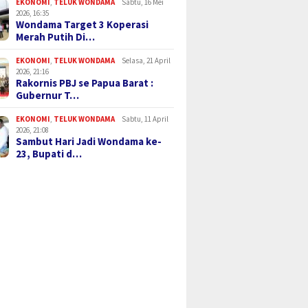
EKONOMI
,
TELUK WONDAMA
Sabtu, 16 Mei
2026, 16:35
Wondama Target 3 Koperasi
Merah Putih Di…
EKONOMI
,
TELUK WONDAMA
Selasa, 21 April
2026, 21:16
Rakornis PBJ se Papua Barat :
Gubernur T…
EKONOMI
,
TELUK WONDAMA
Sabtu, 11 April
2026, 21:08
Sambut Hari Jadi Wondama ke-
23, Bupati d…