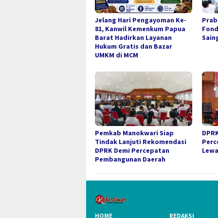
Jelang Hari Pengayoman Ke-
Prab
81, Kanwil Kemenkum Papua
Fond
Barat Hadirkan Layanan
Sain
Hukum Gratis dan Bazar
UMKM di MCM
Pemkab Manokwari Siap
DPRK
Tindak Lanjuti Rekomendasi
Perc
DPRK Demi Percepatan
Lewa
Pembangunan Daerah
HOME
REDAKSI