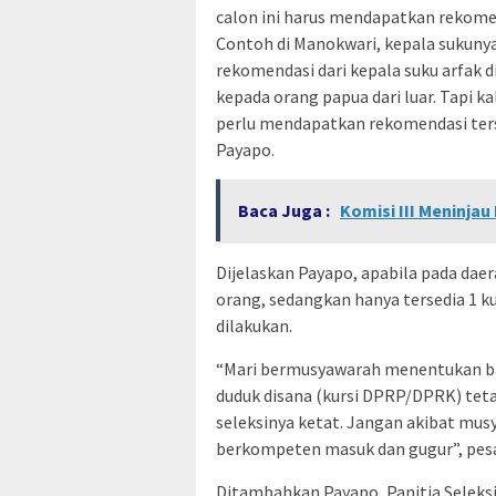
calon ini harus mendapatkan rekome
Contoh di Manokwari, kepala sukuny
rekomendasi dari kepala suku arfak 
kepada orang papua dari luar. Tapi ka
perlu mendapatkan rekomendasi terseb
Payapo.
Baca Juga :
Komisi III Meninjau
Dijelaskan Payapo, apabila pada dae
orang, sedangkan hanya tersedia 1 k
dilakukan.
“Mari bermusyawarah menentukan ba
duduk disana (kursi DPRP/DPRK) teta
seleksinya ketat. Jangan akibat musy
berkompeten masuk dan gugur”, pes
Ditambahkan Payapo, Panitia Seleksi 