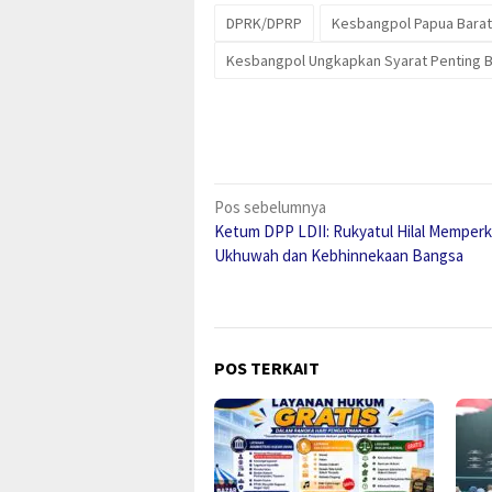
DPRK/DPRP
Kesbangpol Papua Barat
Kesbangpol Ungkapkan Syarat Penting B
Navigasi
Pos sebelumnya
Ketum DPP LDII: Rukyatul Hilal Memper
pos
Ukhuwah dan Kebhinnekaan Bangsa
POS TERKAIT