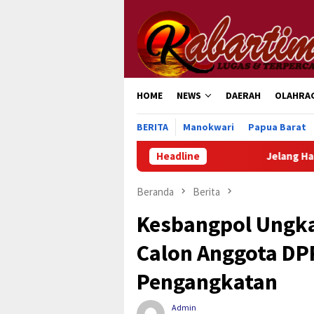
Loncat
ke
konten
HOME
NEWS
DAERAH
OLAHRA
BERITA
Manokwari
Papua Barat
Headline
Jelang Hari Pengayoman Ke-
Beranda
Berita
Kesbangpol Ungka
Calon Anggota DP
Pengangkatan
Admin