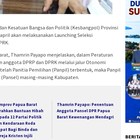
dan Kesatuan Bangsa dan Politik (Kesbangpol) Provinsi
 april akan melaksanakan Launching Seleksi
PRK.
arat, Thamrin Payapo menjelaskan, dalam Peraturan
an anggota DPRP dan DPRK melalui jalur Otonomi
elah Panitia Pemilihan (Panpil) terbentuk, maka Panpil
i (Pansel) masing-masing Kabupaten.
mprov Papua Barat
Thamrin Payapo: Penentuan
rahkan Bantuan Hibah
Anggota Pansel DPR Papua
pada 12 Partai Politik
Barat Kewenangan Mendagri
n Kendaraan Roda
pat Bagi Binda dan
eja Kristen Injili
BERIT