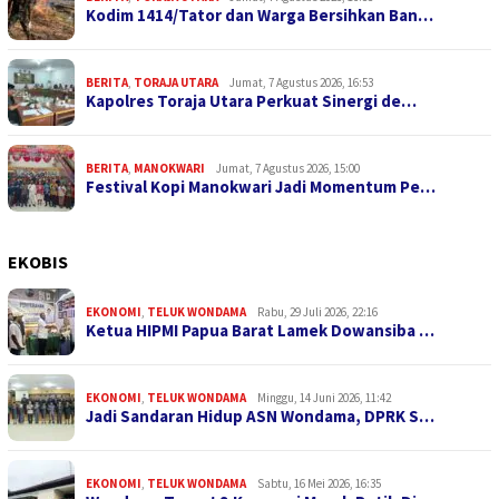
Kodim 1414/Tator dan Warga Bersihkan Ban…
BERITA
,
TORAJA UTARA
Jumat, 7 Agustus 2026, 16:53
Kapolres Toraja Utara Perkuat Sinergi de…
BERITA
,
MANOKWARI
Jumat, 7 Agustus 2026, 15:00
Festival Kopi Manokwari Jadi Momentum Pe…
EKOBIS
EKONOMI
,
TELUK WONDAMA
Rabu, 29 Juli 2026, 22:16
Ketua HIPMI Papua Barat Lamek Dowansiba …
EKONOMI
,
TELUK WONDAMA
Minggu, 14 Juni 2026, 11:42
Jadi Sandaran Hidup ASN Wondama, DPRK S…
EKONOMI
,
TELUK WONDAMA
Sabtu, 16 Mei 2026, 16:35