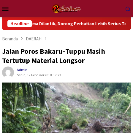
Loncat
Menu
ke
Mobile
konten
antik, Dorong Perhatian Lebih Serius Terhadap Isu Aktual Papu
Headline
Beranda
DAERAH
Jalan Poros Bakaru–Tuppu Masih
Tertutup Material Longsor
Admin
Senin, 12 Februari 2018, 12:23