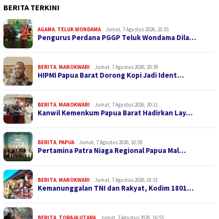
BERITA TERKINI
AGAMA
,
TELUK WONDAMA
Jumat, 7 Agustus 2026, 21:55
Pengurus Perdana PGGP Teluk Wondama Dila…
BERITA
,
MANOKWARI
Jumat, 7 Agustus 2026, 20:39
HIPMI Papua Barat Dorong Kopi Jadi Ident…
BERITA
,
MANOKWARI
Jumat, 7 Agustus 2026, 20:11
Kanwil Kemenkum Papua Barat Hadirkan Lay…
BERITA
,
PAPUA
Jumat, 7 Agustus 2026, 18:59
Pertamina Patra Niaga Regional Papua Mal…
BERITA
,
MANOKWARI
Jumat, 7 Agustus 2026, 18:51
Kemanunggalan TNI dan Rakyat, Kodim 1801…
BERITA
,
TORAJA UTARA
Jumat, 7 Agustus 2026, 16:55