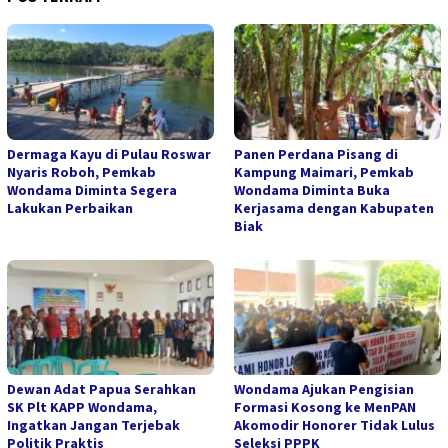
Dermaga Kayu di Pulau Roswar
Panen Perdana Pisang di
Nyaris Roboh, Pemkab
Kampung Maimari, Pemkab
Wondama Diminta Segera
Wondama Diminta Buka
Lakukan Perbaikan
Kerjasama dengan Kabupaten
Biak
Dewan Adat Papua Serahkan
Wondama Ajukan Pengisian
SK Plt KAPP Wondama,
Formasi Kosong ke MenPAN
Ingatkan Jangan Terjebak
Akomodir Honorer Tidak Lulus
Politik Praktis
Seleksi PPPK