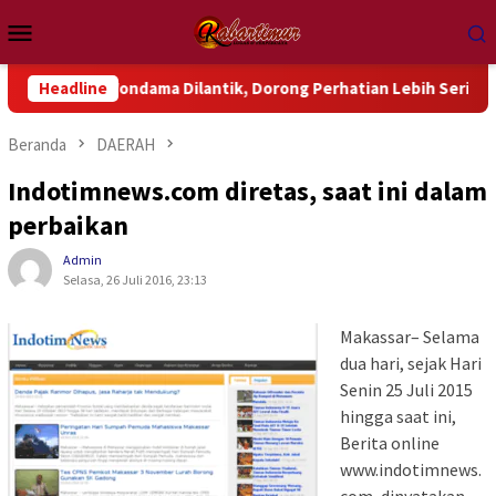
Loncat
Menu
ke
Mobile
konten
luk Wondama Dilantik, Dorong Perhatian Lebih Serius Terhadap 
Headline
Beranda
DAERAH
Indotimnews.com diretas, saat ini dalam
perbaikan
Admin
Selasa, 26 Juli 2016, 23:13
Makassar– Selama
dua hari, sejak Hari
Senin 25 Juli 2015
hingga saat ini,
Berita online
www.indotimnews.