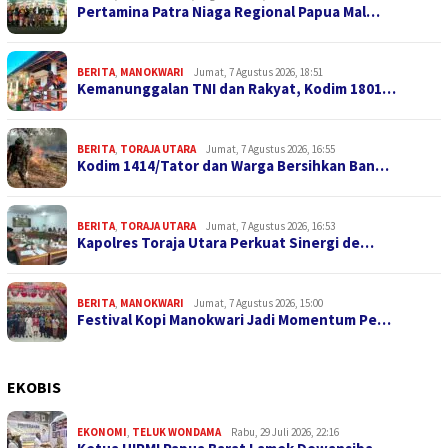
Pertamina Patra Niaga Regional Papua Mal…
BERITA
,
MANOKWARI
Jumat, 7 Agustus 2026, 18:51
Kemanunggalan TNI dan Rakyat, Kodim 1801…
BERITA
,
TORAJA UTARA
Jumat, 7 Agustus 2026, 16:55
Kodim 1414/Tator dan Warga Bersihkan Ban…
BERITA
,
TORAJA UTARA
Jumat, 7 Agustus 2026, 16:53
Kapolres Toraja Utara Perkuat Sinergi de…
BERITA
,
MANOKWARI
Jumat, 7 Agustus 2026, 15:00
Festival Kopi Manokwari Jadi Momentum Pe…
EKOBIS
EKONOMI
,
TELUK WONDAMA
Rabu, 29 Juli 2026, 22:16