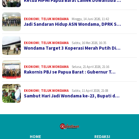
Ketua HIPMI Papua Barat Lamek Dowansiba …
EKONOMI
,
TELUK WONDAMA
Minggu, 14 Juni 2026, 11:42
Jadi Sandaran Hidup ASN Wondama, DPRK S…
EKONOMI
,
TELUK WONDAMA
Sabtu, 16 Mei 2026, 16:35
Wondama Target 3 Koperasi Merah Putih Di…
EKONOMI
,
TELUK WONDAMA
Selasa, 21 April 2026, 21:16
Rakornis PBJ se Papua Barat : Gubernur T…
EKONOMI
,
TELUK WONDAMA
Sabtu, 11 April 2026, 21:08
Sambut Hari Jadi Wondama ke-23, Bupati d…
HOME
REDAKSI