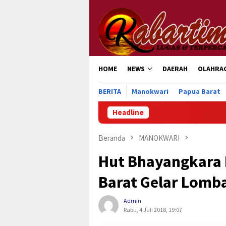
Loncat
ke
konten
HOME
NEWS
DAERAH
OLAHRA
BERITA
Manokwari
Papua Barat
Headline
Peng
Beranda
MANOKWARI
Hut Bhayangkara 
Barat Gelar Lomb
Admin
Rabu, 4 Juli 2018, 19:07