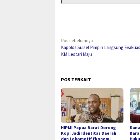
Navigasi
Pos sebelumnya
Kapolda Sulsel Pimpin Langsung Evakuas
pos
KM Lestari Maju
POS TERKAIT
HIPMI Papua Barat Dorong
Kanw
Kopi Jadi Identitas Daerah
Bara
dan Lokomotif Ekonomi
Huku