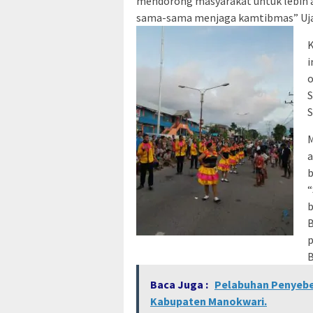
mendorong masyarakat untuk lebih 
sama-sama menjaga kamtibmas” Ujar
K
i
o
S
S
M
a
b
“
b
B
p
B
Baca Juga :
Pelabuhan Penyebe
Kabupaten Manokwari.