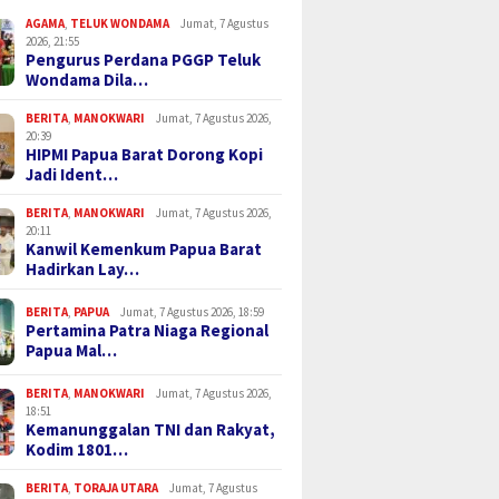
AGAMA
,
TELUK WONDAMA
Jumat, 7 Agustus
2026, 21:55
Pengurus Perdana PGGP Teluk
Wondama Dila…
BERITA
,
MANOKWARI
Jumat, 7 Agustus 2026,
20:39
HIPMI Papua Barat Dorong Kopi
Jadi Ident…
BERITA
,
MANOKWARI
Jumat, 7 Agustus 2026,
20:11
Kanwil Kemenkum Papua Barat
Hadirkan Lay…
BERITA
,
PAPUA
Jumat, 7 Agustus 2026, 18:59
Pertamina Patra Niaga Regional
Papua Mal…
BERITA
,
MANOKWARI
Jumat, 7 Agustus 2026,
18:51
Kemanunggalan TNI dan Rakyat,
Kodim 1801…
BERITA
,
TORAJA UTARA
Jumat, 7 Agustus