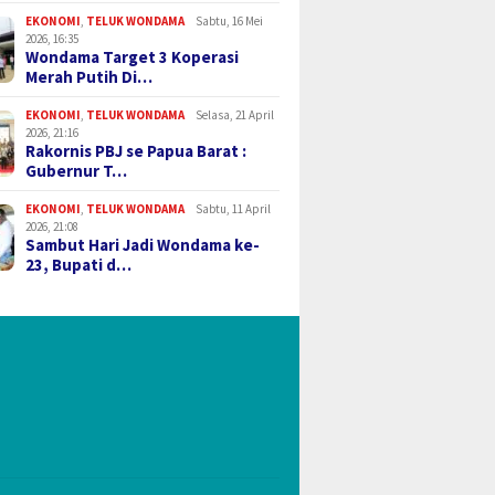
EKONOMI
,
TELUK WONDAMA
Sabtu, 16 Mei
2026, 16:35
Wondama Target 3 Koperasi
Merah Putih Di…
EKONOMI
,
TELUK WONDAMA
Selasa, 21 April
2026, 21:16
Rakornis PBJ se Papua Barat :
Gubernur T…
EKONOMI
,
TELUK WONDAMA
Sabtu, 11 April
2026, 21:08
Sambut Hari Jadi Wondama ke-
23, Bupati d…