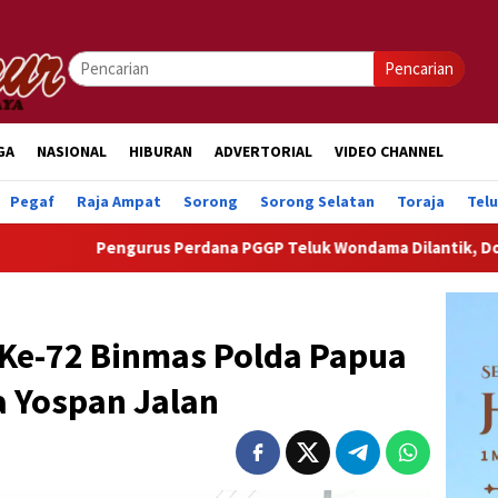
Pencarian
GA
NASIONAL
HIBURAN
ADVERTORIAL
VIDEO CHANNEL
Pegaf
Raja Ampat
Sorong
Sorong Selatan
Toraja
Tel
urus Perdana PGGP Teluk Wondama Dilantik, Dorong Perhatian Le
Ke-72 Binmas Polda Papua
a Yospan Jalan