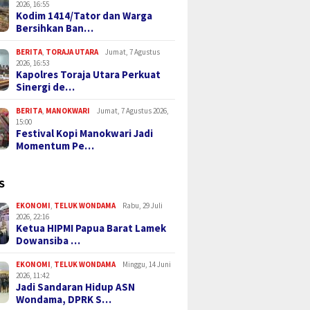
2026, 16:55
Kodim 1414/Tator dan Warga
Bersihkan Ban…
BERITA
,
TORAJA UTARA
Jumat, 7 Agustus
2026, 16:53
Kapolres Toraja Utara Perkuat
Sinergi de…
BERITA
,
MANOKWARI
Jumat, 7 Agustus 2026,
15:00
Festival Kopi Manokwari Jadi
Momentum Pe…
S
EKONOMI
,
TELUK WONDAMA
Rabu, 29 Juli
2026, 22:16
Ketua HIPMI Papua Barat Lamek
Dowansiba …
EKONOMI
,
TELUK WONDAMA
Minggu, 14 Juni
2026, 11:42
Jadi Sandaran Hidup ASN
Wondama, DPRK S…