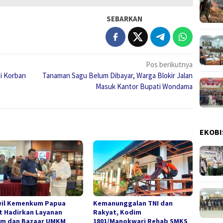
SEBARKAN
Pos berikutnya
i Korban
Tanaman Sagu Belum Dibayar, Warga Blokir Jalan
Masuk Kantor Bupati Wondama
EKOBI
il Kemenkum Papua
Kemanunggalan TNI dan
t Hadirkan Layanan
Rakyat, Kodim
m dan Bazaar UMKM
1801/Manokwari Rehab SMKS