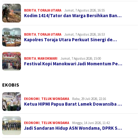
BERITA
,
TORAJA UTARA
Jumat, 7 Agustus 2026, 16:55
Kodim 1414/Tator dan Warga Bersihkan Ban…
BERITA
,
TORAJA UTARA
Jumat, 7 Agustus 2026, 16:53
Kapolres Toraja Utara Perkuat Sinergi de…
BERITA
,
MANOKWARI
Jumat, 7 Agustus 2026, 15:00
Festival Kopi Manokwari Jadi Momentum Pe…
EKOBIS
EKONOMI
,
TELUK WONDAMA
Rabu, 29 Juli 2026, 22:16
Ketua HIPMI Papua Barat Lamek Dowansiba …
EKONOMI
,
TELUK WONDAMA
Minggu, 14 Juni 2026, 11:42
Jadi Sandaran Hidup ASN Wondama, DPRK S…