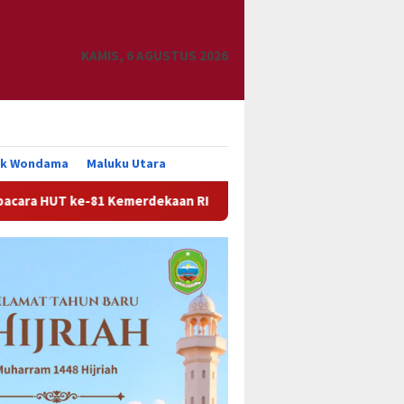
KAMIS, 6 AGUSTUS 2026
uk Wondama
Maluku Utara
erdekaan RI
Pemkab Manokwari Siap Tindak Lanjuti Re