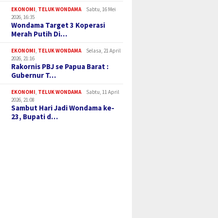
EKONOMI
,
TELUK WONDAMA
Sabtu, 16 Mei
2026, 16:35
Wondama Target 3 Koperasi
Merah Putih Di…
EKONOMI
,
TELUK WONDAMA
Selasa, 21 April
2026, 21:16
Rakornis PBJ se Papua Barat :
Gubernur T…
EKONOMI
,
TELUK WONDAMA
Sabtu, 11 April
2026, 21:08
Sambut Hari Jadi Wondama ke-
23, Bupati d…