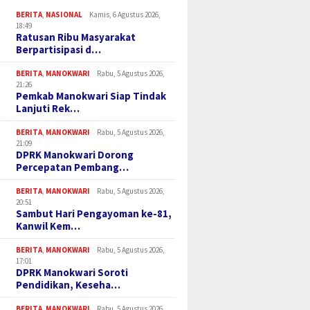
BERITA
,
NASIONAL
Kamis, 6 Agustus 2026,
18:49
Ratusan Ribu Masyarakat
Berpartisipasi d…
BERITA
,
MANOKWARI
Rabu, 5 Agustus 2026,
21:26
Pemkab Manokwari Siap Tindak
Lanjuti Rek…
BERITA
,
MANOKWARI
Rabu, 5 Agustus 2026,
21:09
DPRK Manokwari Dorong
Percepatan Pembang…
BERITA
,
MANOKWARI
Rabu, 5 Agustus 2026,
20:51
Sambut Hari Pengayoman ke-81,
Kanwil Kem…
BERITA
,
MANOKWARI
Rabu, 5 Agustus 2026,
17:01
DPRK Manokwari Soroti
Pendidikan, Keseha…
BERITA
,
MANOKWARI
Rabu, 5 Agustus 2026,