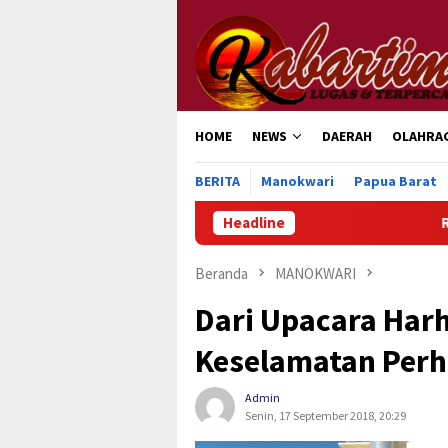
Loncat
ke
konten
HOME
NEWS
DAERAH
OLAHRA
BERITA
Manokwari
Papua Barat
Headline
Ratusan Ribu Masyarak
Beranda
MANOKWARI
Dari Upacara Har
Keselamatan Perh
Admin
Senin, 17 September 2018, 20:29