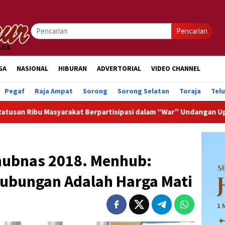
Pencarian
GA
NASIONAL
HIBURAN
ADVERTORIAL
VIDEO CHANNEL
Pegaf
Raja Ampat
Sorong
Sorong Selatan
Toraja
Tel
at Berpartisipasi dalam “War” Undangan Upacara HUT ke-81 Kem
hubnas 2018. Menhub:
ubungan Adalah Harga Mati