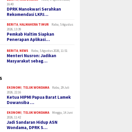
16:40
DPRK Manokwari Serahkan
Rekomendasi LKPJ…
BERITA
,
HALMAHERA TIMUR
Rabu, 5 Agustus
2026, 13:39
Pemkab Haltim Siapkan
Penerapan Aplikasi…
BERITA
,
NEWS
Rabu, 5 Agustus 2026, 11:51
Menteri Nusron: Jadikan
Masyarakat sebag…
S
EKONOMI
,
TELUK WONDAMA
Rabu, 29 Juli
2026, 22:16
Ketua HIPMI Papua Barat Lamek
Dowansiba …
EKONOMI
,
TELUK WONDAMA
Minggu, 14 Juni
2026, 11:42
Jadi Sandaran Hidup ASN
Wondama, DPRK S…