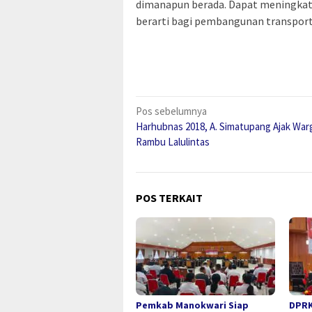
dimanapun berada. Dapat meningkat
berarti bagi pembangunan transporta
Navigasi
Pos sebelumnya
Harhubnas 2018, A. Simatupang Ajak Warg
pos
Rambu Lalulintas
POS TERKAIT
Pemkab Manokwari Siap
DPRK