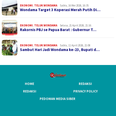
EKONOMI
,
TELUK WONDAMA
Sabtu, 16 Mei 2026, 16:35
Wondama Target 3 Koperasi Merah Putih Di…
EKONOMI
,
TELUK WONDAMA
Selasa, 21 April 2026, 21:16
Rakornis PBJ se Papua Barat : Gubernur T…
EKONOMI
,
TELUK WONDAMA
Sabtu, 11 April 2026, 21:08
Sambut Hari Jadi Wondama ke-23, Bupati d…
HOME
REDAKSI
REDAKSI
PRIVACY POLICY
PEDOMAN MEDIA SIBER