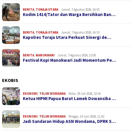
BERITA
,
TORAJA UTARA
Jumat, 7 Agustus 2026, 16:55
Kodim 1414/Tator dan Warga Bersihkan Ban…
BERITA
,
TORAJA UTARA
Jumat, 7 Agustus 2026, 16:53
Kapolres Toraja Utara Perkuat Sinergi de…
BERITA
,
MANOKWARI
Jumat, 7 Agustus 2026, 15:00
Festival Kopi Manokwari Jadi Momentum Pe…
EKOBIS
EKONOMI
,
TELUK WONDAMA
Rabu, 29 Juli 2026, 22:16
Ketua HIPMI Papua Barat Lamek Dowansiba …
EKONOMI
,
TELUK WONDAMA
Minggu, 14 Juni 2026, 11:42
Jadi Sandaran Hidup ASN Wondama, DPRK S…