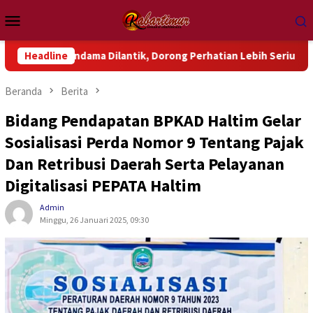
Loncat
Menu
ke
Mobile
konten
ndama Dilantik, Dorong Perhatian Lebih Serius Terhadap Isu Ak
Headline
Beranda
Berita
Bidang Pendapatan BPKAD Haltim Gelar
Sosialisasi Perda Nomor 9 Tentang Pajak
Dan Retribusi Daerah Serta Pelayanan
Digitalisasi PEPATA Haltim
Admin
Minggu, 26 Januari 2025, 09:30