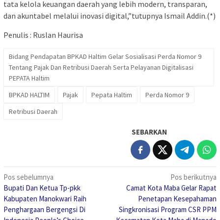
tata kelola keuangan daerah yang lebih modern, transparan,
dan akuntabel melalui inovasi digital,”tutupnya Ismail Addin.(*)
Penulis : Ruslan Haurisa
Bidang Pendapatan BPKAD Haltim Gelar Sosialisasi Perda Nomor 9
Tentang Pajak Dan Retribusi Daerah Serta Pelayanan Digitalisasi
PEPATA Haltim
BPKAD HALTIM
Pajak
Pepata Haltim
Perda Nomor 9
Retribusi Daerah
SEBARKAN
Navigasi
Pos sebelumnya
Pos berikutnya
Bupati Dan Ketua Tp-pkk
Camat Kota Maba Gelar Rapat
pos
Kabupaten Manokwari Raih
Penetapan Kesepahaman
Penghargaan Bergengsi Di
Singkronisasi Program CSR PPM