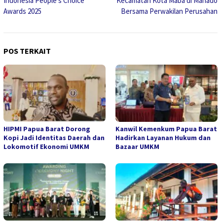
Indonesia People’s Choice
Kecamatan Kota Maba di Manado
Awards 2025
Bersama Perwakilan Perusahan
POS TERKAIT
HIPMI Papua Barat Dorong
Kanwil Kemenkum Papua Barat
Kopi Jadi Identitas Daerah dan
Hadirkan Layanan Hukum dan
Lokomotif Ekonomi UMKM
Bazaar UMKM