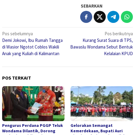
SEBARKAN
Navigasi
Pos sebelumnya
Pos berikutnya
Demi Jokowi, Ibu Rumah Tangga
Kurang Surat Suara di TPS,
pos
di Wasior Ngotot Coblos Wakili
Bawaslu Wondama Sebut Bentuk
Anak yang Kuliah di Kalimantan
Kelalaian KPUD
POS TERKAIT
Pengurus Perdana PGGP Teluk
Gelorakan Semangat
Wondama Dilantik, Dorong
Kemerdekaan, Bupati Auri