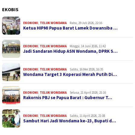
EKOBIS
EKONOMI
,
TELUK WONDAMA
Rabu, 29 Juli 2026, 22:16
Ketua HIPMI Papua Barat Lamek Dowansiba …
EKONOMI
,
TELUK WONDAMA
Minggu, 14 Juni 2026, 11:42
Jadi Sandaran Hidup ASN Wondama, DPRK S…
EKONOMI
,
TELUK WONDAMA
Sabtu, 16 Mei 2026, 16:35
Wondama Target 3 Koperasi Merah Putih Di…
EKONOMI
,
TELUK WONDAMA
Selasa, 21 April 2026, 21:16
Rakornis PBJ se Papua Barat : Gubernur T…
EKONOMI
,
TELUK WONDAMA
Sabtu, 11 April 2026, 21:08
Sambut Hari Jadi Wondama ke-23, Bupati d…