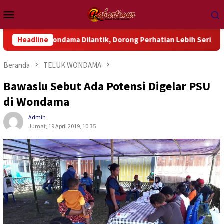
Loncat
Menu
ke
Mobile
konten
 Wondama Dilantik, Dorong Perhatian Lebih Serius Terhadap Isu
Headline
Beranda
TELUK WONDAMA
Bawaslu Sebut Ada Potensi Digelar PSU
di Wondama
Admin
Jumat, 19 April 2019, 10:35