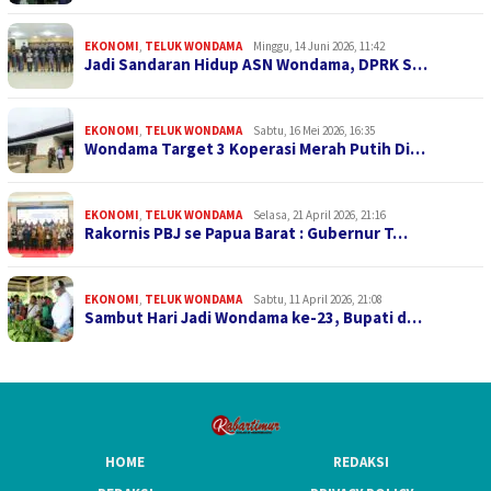
EKONOMI
,
TELUK WONDAMA
Minggu, 14 Juni 2026, 11:42
Jadi Sandaran Hidup ASN Wondama, DPRK S…
EKONOMI
,
TELUK WONDAMA
Sabtu, 16 Mei 2026, 16:35
Wondama Target 3 Koperasi Merah Putih Di…
EKONOMI
,
TELUK WONDAMA
Selasa, 21 April 2026, 21:16
Rakornis PBJ se Papua Barat : Gubernur T…
EKONOMI
,
TELUK WONDAMA
Sabtu, 11 April 2026, 21:08
Sambut Hari Jadi Wondama ke-23, Bupati d…
HOME
REDAKSI