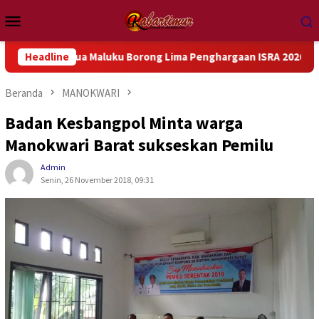
Loncat
Menu
ke
Mobile
konten
 Papua Maluku Borong Lima Penghargaan ISRA 2026
Headline
Keman
Beranda
MANOKWARI
Badan Kesbangpol Minta warga
Manokwari Barat sukseskan Pemilu
Admin
Senin, 26 November 2018, 09:31