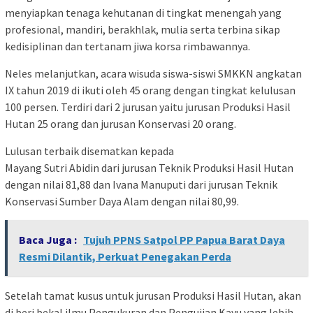
menyiapkan tenaga kehutanan di tingkat menengah yang
profesional, mandiri, berakhlak, mulia serta terbina sikap
kedisiplinan dan tertanam jiwa korsa rimbawannya.
Neles melanjutkan, acara wisuda siswa-siswi SMKKN angkatan
IX tahun 2019 di ikuti oleh 45 orang dengan tingkat kelulusan
100 persen. Terdiri dari 2 jurusan yaitu jurusan Produksi Hasil
Hutan 25 orang dan jurusan Konservasi 20 orang.
Lulusan terbaik disematkan kepada
Mayang Sutri Abidin dari jurusan Teknik Produksi Hasil Hutan
dengan nilai 81,88 dan Ivana Manuputi dari jurusan Teknik
Konservasi Sumber Daya Alam dengan nilai 80,99.
Baca Juga :
Tujuh PPNS Satpol PP Papua Barat Daya
Resmi Dilantik, Perkuat Penegakan Perda
Setelah tamat kusus untuk jurusan Produksi Hasil Hutan, akan
di beri bekal ilmu Pengukuran dan Pengujian Kayu yang lebih