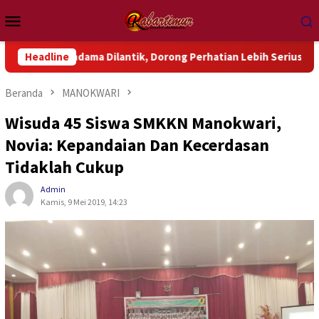
Loncat
Menu
ke
Mobile
konten
ndama Dilantik, Dorong Perhatian Lebih Serius Terhadap Isu Ak
Headline
Beranda
MANOKWARI
Wisuda 45 Siswa SMKKN Manokwari,
Novia: Kepandaian Dan Kecerdasan
Tidaklah Cukup
Admin
Kamis, 9 Mei 2019, 14:23