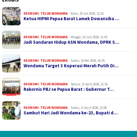
EKONOMI
,
TELUK WONDAMA
Rabu, 29 Juli 2026, 22:16
Ketua HIPMI Papua Barat Lamek Dowansiba …
EKONOMI
,
TELUK WONDAMA
Minggu, 14 Juni 2026, 11:42
Jadi Sandaran Hidup ASN Wondama, DPRK S…
EKONOMI
,
TELUK WONDAMA
Sabtu, 16 Mei 2026, 16:35
Wondama Target 3 Koperasi Merah Putih Di…
EKONOMI
,
TELUK WONDAMA
Selasa, 21 April 2026, 21:16
Rakornis PBJ se Papua Barat : Gubernur T…
EKONOMI
,
TELUK WONDAMA
Sabtu, 11 April 2026, 21:08
Sambut Hari Jadi Wondama ke-23, Bupati d…