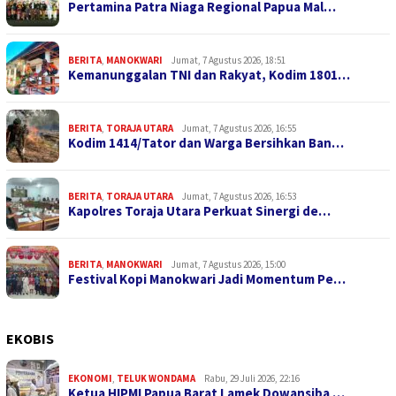
Pertamina Patra Niaga Regional Papua Mal…
BERITA
,
MANOKWARI
Jumat, 7 Agustus 2026, 18:51
Kemanunggalan TNI dan Rakyat, Kodim 1801…
BERITA
,
TORAJA UTARA
Jumat, 7 Agustus 2026, 16:55
Kodim 1414/Tator dan Warga Bersihkan Ban…
BERITA
,
TORAJA UTARA
Jumat, 7 Agustus 2026, 16:53
Kapolres Toraja Utara Perkuat Sinergi de…
BERITA
,
MANOKWARI
Jumat, 7 Agustus 2026, 15:00
Festival Kopi Manokwari Jadi Momentum Pe…
EKOBIS
EKONOMI
,
TELUK WONDAMA
Rabu, 29 Juli 2026, 22:16
Ketua HIPMI Papua Barat Lamek Dowansiba …