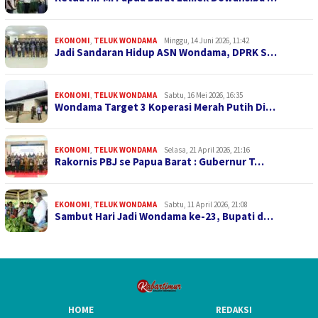
EKONOMI
,
TELUK WONDAMA
Minggu, 14 Juni 2026, 11:42
Jadi Sandaran Hidup ASN Wondama, DPRK S…
EKONOMI
,
TELUK WONDAMA
Sabtu, 16 Mei 2026, 16:35
Wondama Target 3 Koperasi Merah Putih Di…
EKONOMI
,
TELUK WONDAMA
Selasa, 21 April 2026, 21:16
Rakornis PBJ se Papua Barat : Gubernur T…
EKONOMI
,
TELUK WONDAMA
Sabtu, 11 April 2026, 21:08
Sambut Hari Jadi Wondama ke-23, Bupati d…
HOME
REDAKSI