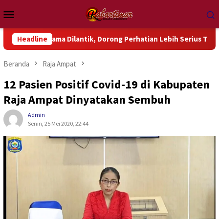
Loncat
Menu
ke
Mobile
konten
ama Dilantik, Dorong Perhatian Lebih Serius Terhadap Isu Aktu
Headline
Beranda
Raja Ampat
12 Pasien Positif Covid-19 di Kabupaten
Raja Ampat Dinyatakan Sembuh
Admin
Senin, 25 Mei 2020, 22:44