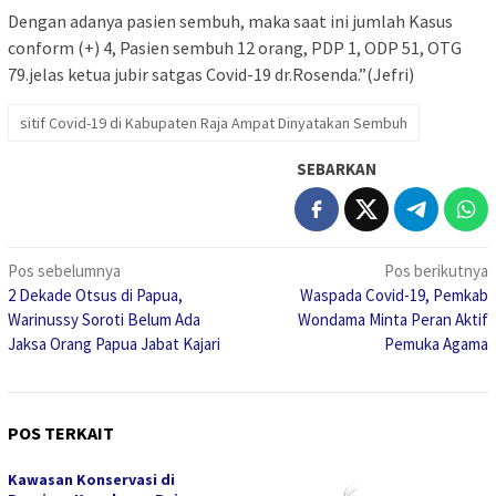
Dengan adanya pasien sembuh, maka saat ini jumlah Kasus
conform (+) 4, Pasien sembuh 12 orang, PDP 1, ODP 51, OTG
79.jelas ketua jubir satgas Covid-19 dr.Rosenda.”(Jefri)
sitif Covid-19 di Kabupaten Raja Ampat Dinyatakan Sembuh
SEBARKAN
Navigasi
Pos sebelumnya
Pos berikutnya
2 Dekade Otsus di Papua,
Waspada Covid-19, Pemkab
pos
Warinussy Soroti Belum Ada
Wondama Minta Peran Aktif
Jaksa Orang Papua Jabat Kajari
Pemuka Agama
POS TERKAIT
Kawasan Konservasi di