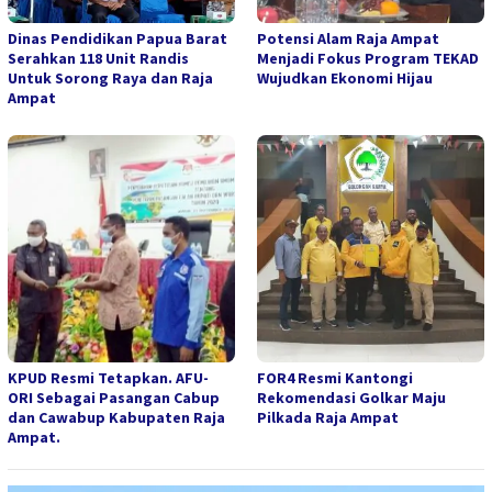
Dinas Pendidikan Papua Barat
Potensi Alam Raja Ampat
Serahkan 118 Unit Randis
Menjadi Fokus Program TEKAD
Untuk Sorong Raya dan Raja
Wujudkan Ekonomi Hijau
Ampat
KPUD Resmi Tetapkan. AFU-
FOR4 Resmi Kantongi
ORI Sebagai Pasangan Cabup
Rekomendasi Golkar Maju
dan Cawabup Kabupaten Raja
Pilkada Raja Ampat
Ampat.