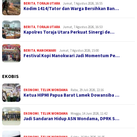
BERITA
,
TORAJA UTARA
Jumat, 7 Agustus 2026, 16:55
Kodim 1414/Tator dan Warga Bersihkan Ban…
BERITA
,
TORAJA UTARA
Jumat, 7 Agustus 2026, 16:53
Kapolres Toraja Utara Perkuat Sinergi de…
BERITA
,
MANOKWARI
Jumat, 7 Agustus 2026, 15:00
Festival Kopi Manokwari Jadi Momentum Pe…
EKOBIS
EKONOMI
,
TELUK WONDAMA
Rabu, 29 Juli 2026, 22:16
Ketua HIPMI Papua Barat Lamek Dowansiba …
EKONOMI
,
TELUK WONDAMA
Minggu, 14 Juni 2026, 11:42
Jadi Sandaran Hidup ASN Wondama, DPRK S…