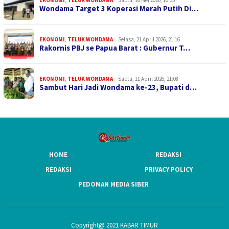
EKONOMI
,
TELUK WONDAMA
Sabtu, 16 Mei 2026, 16:35
Wondama Target 3 Koperasi Merah Putih Di…
EKONOMI
,
TELUK WONDAMA
Selasa, 21 April 2026, 21:16
Rakornis PBJ se Papua Barat : Gubernur T…
EKONOMI
,
TELUK WONDAMA
Sabtu, 11 April 2026, 21:08
Sambut Hari Jadi Wondama ke-23, Bupati d…
HOME
REDAKSI
REDAKSI
PRIVACY POLICY
PEDOMAN MEDIA SIBER
Copyright@ 2021 KABAR TIMUR