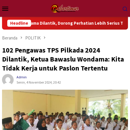
Loncat
Menu
ke
Mobile
konten
dama Dilantik, Dorong Perhatian Lebih Serius Terhadap Isu Akt
Headline
Beranda
POLITIK
102 Pengawas TPS Pilkada 2024
Dilantik, Ketua Bawaslu Wondama: Kita
Tidak Kerja untuk Paslon Tertentu
Admin
Senin, 4 November 2024, 20:42