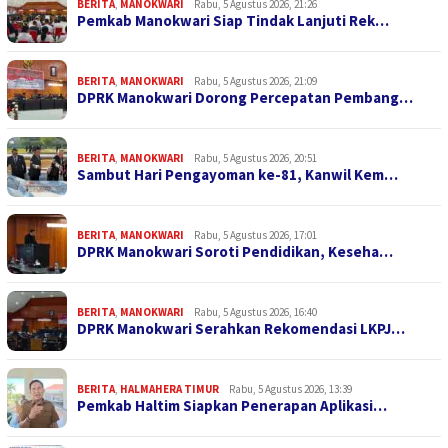
BERITA
,
MANOKWARI
Rabu, 5 Agustus 2026, 21:26
Pemkab Manokwari Siap Tindak Lanjuti Rek…
BERITA
,
MANOKWARI
Rabu, 5 Agustus 2026, 21:09
DPRK Manokwari Dorong Percepatan Pembang…
BERITA
,
MANOKWARI
Rabu, 5 Agustus 2026, 20:51
Sambut Hari Pengayoman ke-81, Kanwil Kem…
BERITA
,
MANOKWARI
Rabu, 5 Agustus 2026, 17:01
DPRK Manokwari Soroti Pendidikan, Keseha…
BERITA
,
MANOKWARI
Rabu, 5 Agustus 2026, 16:40
DPRK Manokwari Serahkan Rekomendasi LKPJ…
BERITA
,
HALMAHERA TIMUR
Rabu, 5 Agustus 2026, 13:39
Pemkab Haltim Siapkan Penerapan Aplikasi…