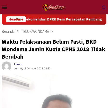
Loncat
Menu
ke
Mobile
konten
juti Rekomendasi DPRK Demi Percepatan Pembangunan Daerah
Headline
Beranda
TELUK WONDAMA
Waktu Pelaksanaan Belum Pasti, BKD
Wondama Jamin Kuota CPNS 2018 Tidak
Berubah
Admin
Jumat, 19 Oktober 2018, 22:13