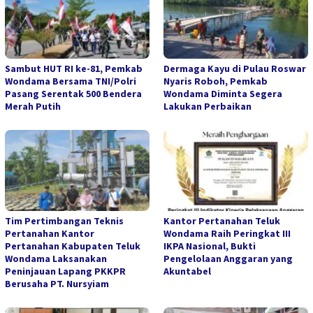
Sambut HUT RI ke-81, Pemkab
Dermaga Kayu di Pulau Roswar
Wondama Bersama TNI/Polri
Nyaris Roboh, Pemkab
Pasang Serentak 500 Bendera
Wondama Diminta Segera
Merah Putih
Lakukan Perbaikan
Tim Pertimbangan Teknis
Kantor Pertanahan Teluk
Pertanahan Kantor
Wondama Raih Peringkat III
Pertanahan Kabupaten Teluk
IKPA Nasional, Bukti
Wondama Laksanakan
Pengelolaan Anggaran yang
Peninjauan Lapang PKKPR
Akuntabel
Berusaha PT. Nursyiam