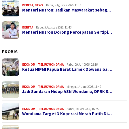
BERITA
,
NEWS
Rabu, 5 Agustus 2026, 11:51
Menteri Nusron: Jadikan Masyarakat sebag…
BERITA
Rabu, 5 Agustus 2026, 11:43
Menteri Nusron Dorong Percepatan Sertipi…
EKOBIS
EKONOMI
,
TELUK WONDAMA
Rabu, 29 Juli 2026, 22:16
Ketua HIPMI Papua Barat Lamek Dowansiba …
EKONOMI
,
TELUK WONDAMA
Minggu, 14 Juni 2026, 11:42
Jadi Sandaran Hidup ASN Wondama, DPRK S…
EKONOMI
,
TELUK WONDAMA
Sabtu, 16 Mei 2026, 16:35
Wondama Target 3 Koperasi Merah Putih Di…