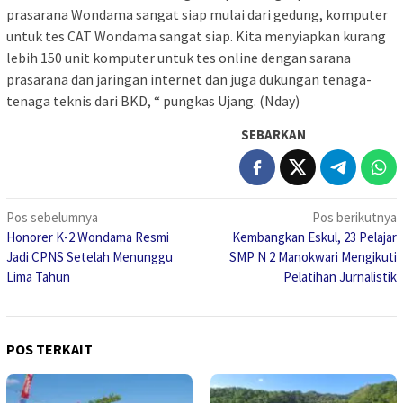
prasarana Wondama sangat siap mulai dari gedung, komputer
untuk tes CAT Wondama sangat siap. Kita menyiapkan kurang
lebih 150 unit komputer untuk tes online dengan sarana
prasarana dan jaringan internet dan juga dukungan tenaga-
tenaga teknis dari BKD, “ pungkas Ujang. (Nday)
SEBARKAN
Navigasi
Pos sebelumnya
Pos berikutnya
Honorer K-2 Wondama Resmi
Kembangkan Eskul, 23 Pelajar
pos
Jadi CPNS Setelah Menunggu
SMP N 2 Manokwari Mengikuti
Lima Tahun
Pelatihan Jurnalistik
POS TERKAIT