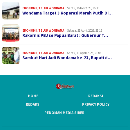
EKONOMI
,
TELUK WONDAMA
Sabtu, 16 Mei 2026, 16:35
Wondama Target 3 Koperasi Merah Putih Di…
EKONOMI
,
TELUK WONDAMA
Selasa, 21 April 2026, 21:16
Rakornis PBJ se Papua Barat : Gubernur T…
EKONOMI
,
TELUK WONDAMA
Sabtu, 11 April 2026, 21:08
Sambut Hari Jadi Wondama ke-23, Bupati d…
HOME
REDAKSI
REDAKSI
PRIVACY POLICY
PEDOMAN MEDIA SIBER