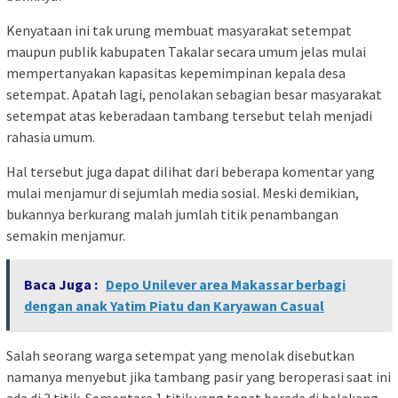
Kenyataan ini tak urung membuat masyarakat setempat
maupun publik kabupaten Takalar secara umum jelas mulai
mempertanyakan kapasitas kepemimpinan kepala desa
setempat. Apatah lagi, penolakan sebagian besar masyarakat
setempat atas keberadaan tambang tersebut telah menjadi
rahasia umum.
Hal tersebut juga dapat dilihat dari beberapa komentar yang
mulai menjamur di sejumlah media sosial. Meski demikian,
bukannya berkurang malah jumlah titik penambangan
semakin menjamur.
Baca Juga :
Depo Unilever area Makassar berbagi
dengan anak Yatim Piatu dan Karyawan Casual
Salah seorang warga setempat yang menolak disebutkan
namanya menyebut jika tambang pasir yang beroperasi saat ini
ada di 3 titik. Sementara 1 titik yang tepat berada di belakang