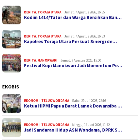
BERITA
,
TORAJA UTARA
Jumat, 7 Agustus 2026, 16:55
Kodim 1414/Tator dan Warga Bersihkan Ban…
BERITA
,
TORAJA UTARA
Jumat, 7 Agustus 2026, 16:53
Kapolres Toraja Utara Perkuat Sinergi de…
BERITA
,
MANOKWARI
Jumat, 7 Agustus 2026, 15:00
Festival Kopi Manokwari Jadi Momentum Pe…
EKOBIS
EKONOMI
,
TELUK WONDAMA
Rabu, 29 Juli 2026, 22:16
Ketua HIPMI Papua Barat Lamek Dowansiba …
EKONOMI
,
TELUK WONDAMA
Minggu, 14 Juni 2026, 11:42
Jadi Sandaran Hidup ASN Wondama, DPRK S…