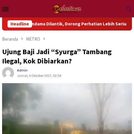
Loncat
Menu
ke
Mobile
konten
ndama Dilantik, Dorong Perhatian Lebih Serius Terhadap Isu Ak
Headline
Beranda
METRO
Ujung Baji Jadi “Syurga” Tambang
Ilegal, Kok Dibiarkan?
Admin
Jumat, 6 Oktober 2017, 02:54