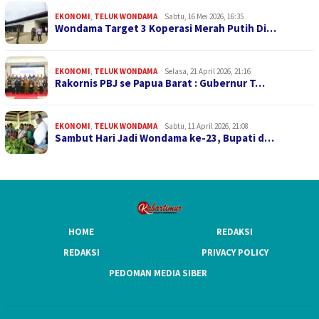
EKONOMI
,
TELUK WONDAMA
Sabtu, 16 Mei 2026, 16:35
Wondama Target 3 Koperasi Merah Putih Di…
EKONOMI
,
TELUK WONDAMA
Selasa, 21 April 2026, 21:16
Rakornis PBJ se Papua Barat : Gubernur T…
EKONOMI
,
TELUK WONDAMA
Sabtu, 11 April 2026, 21:08
Sambut Hari Jadi Wondama ke-23, Bupati d…
HOME
REDAKSI
REDAKSI
PRIVACY POLICY
PEDOMAN MEDIA SIBER