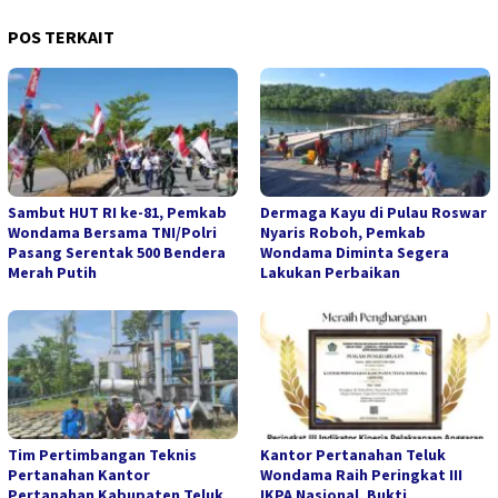
POS TERKAIT
Sambut HUT RI ke-81, Pemkab
Dermaga Kayu di Pulau Roswar
Wondama Bersama TNI/Polri
Nyaris Roboh, Pemkab
Pasang Serentak 500 Bendera
Wondama Diminta Segera
Merah Putih
Lakukan Perbaikan
Tim Pertimbangan Teknis
Kantor Pertanahan Teluk
Pertanahan Kantor
Wondama Raih Peringkat III
Pertanahan Kabupaten Teluk
IKPA Nasional, Bukti