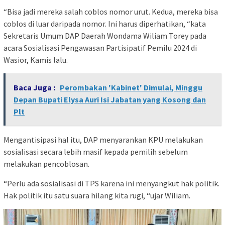
“Bisa jadi mereka salah coblos nomor urut. Kedua, mereka bisa
coblos di luar daripada nomor. Ini harus diperhatikan, “kata
Sekretaris Umum DAP Daerah Wondama Wiliam Torey pada
acara Sosialisasi Pengawasan Partisipatif Pemilu 2024 di
Wasior, Kamis lalu.
Baca Juga :
Perombakan 'Kabinet' Dimulai, Minggu
Depan Bupati Elysa Auri Isi Jabatan yang Kosong dan
Plt
Mengantisipasi hal itu, DAP menyarankan KPU melakukan
sosialisasi secara lebih masif kepada pemilih sebelum
melakukan pencoblosan.
“Perlu ada sosialisasi di TPS karena ini menyangkut hak politik.
Hak politik itu satu suara hilang kita rugi, “ujar Wiliam.