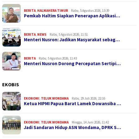
BERITA
,
HALMAHERA TIMUR
Rabu, 5 Agustus 2026, 13:39
Pemkab Haltim Siapkan Penerapan Aplikasi…
BERITA
,
NEWS
Rabu, 5 Agustus 2026, 11:51
Menteri Nusron: Jadikan Masyarakat sebag…
BERITA
Rabu, 5 Agustus 2026, 11:43
Menteri Nusron Dorong Percepatan Sertipi…
EKOBIS
EKONOMI
,
TELUK WONDAMA
Rabu, 29 Juli 2026, 22:16
Ketua HIPMI Papua Barat Lamek Dowansiba …
EKONOMI
,
TELUK WONDAMA
Minggu, 14 Juni 2026, 11:42
Jadi Sandaran Hidup ASN Wondama, DPRK S…