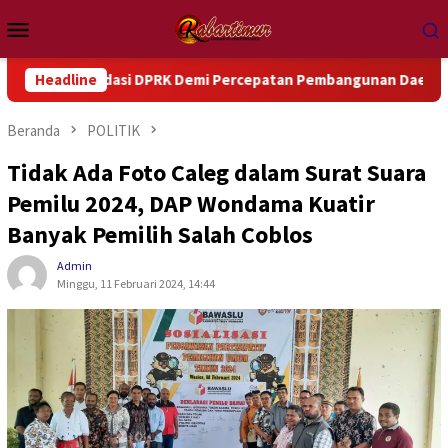
Loncat
Menu
ke
Mobile
konten
ndasi DPRK Demi Percepatan Pembangunan Daerah
Headline
DPRK 
Beranda
POLITIK
Tidak Ada Foto Caleg dalam Surat Suara
Pemilu 2024, DAP Wondama Kuatir
Banyak Pemilih Salah Coblos
Admin
Minggu, 11 Februari 2024, 14:44