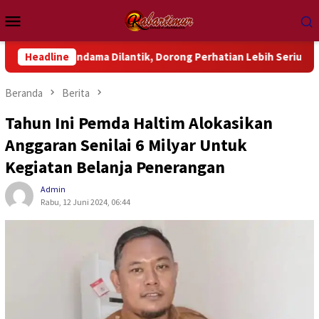
Loncat
Menu
ke
Mobile
konten
ondama Dilantik, Dorong Perhatian Lebih Serius Terhadap Isu 
Headline
Beranda
Berita
Tahun Ini Pemda Haltim Alokasikan
Anggaran Senilai 6 Milyar Untuk
Kegiatan Belanja Penerangan
Admin
Rabu, 12 Juni 2024, 06:44