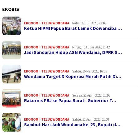
EKOBIS
EKONOMI
,
TELUK WONDAMA
Rabu, 29 Juli 2026, 22:16
Ketua HIPMI Papua Barat Lamek Dowansiba …
EKONOMI
,
TELUK WONDAMA
Minggu, 14 Juni 2026, 11:42
Jadi Sandaran Hidup ASN Wondama, DPRK S…
EKONOMI
,
TELUK WONDAMA
Sabtu, 16 Mei 2026, 16:35
Wondama Target 3 Koperasi Merah Putih Di…
EKONOMI
,
TELUK WONDAMA
Selasa, 21 April 2026, 21:16
Rakornis PBJ se Papua Barat : Gubernur T…
EKONOMI
,
TELUK WONDAMA
Sabtu, 11 April 2026, 21:08
Sambut Hari Jadi Wondama ke-23, Bupati d…