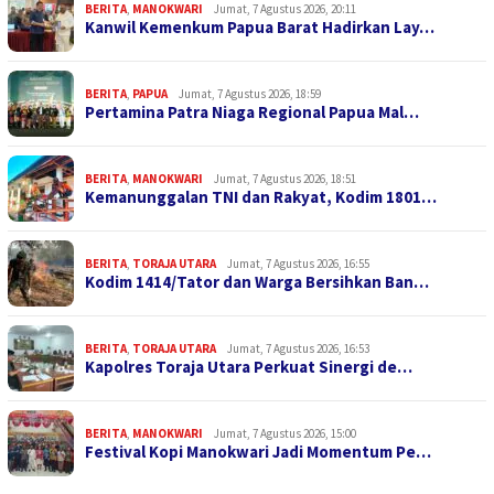
BERITA
,
MANOKWARI
Jumat, 7 Agustus 2026, 20:11
Kanwil Kemenkum Papua Barat Hadirkan Lay…
BERITA
,
PAPUA
Jumat, 7 Agustus 2026, 18:59
Pertamina Patra Niaga Regional Papua Mal…
BERITA
,
MANOKWARI
Jumat, 7 Agustus 2026, 18:51
Kemanunggalan TNI dan Rakyat, Kodim 1801…
BERITA
,
TORAJA UTARA
Jumat, 7 Agustus 2026, 16:55
Kodim 1414/Tator dan Warga Bersihkan Ban…
BERITA
,
TORAJA UTARA
Jumat, 7 Agustus 2026, 16:53
Kapolres Toraja Utara Perkuat Sinergi de…
BERITA
,
MANOKWARI
Jumat, 7 Agustus 2026, 15:00
Festival Kopi Manokwari Jadi Momentum Pe…