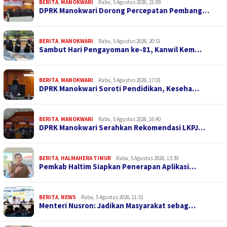
BERITA
,
MANOKWARI
Rabu, 5 Agustus 2026, 21:09
DPRK Manokwari Dorong Percepatan Pembang…
BERITA
,
MANOKWARI
Rabu, 5 Agustus 2026, 20:51
Sambut Hari Pengayoman ke-81, Kanwil Kem…
BERITA
,
MANOKWARI
Rabu, 5 Agustus 2026, 17:01
DPRK Manokwari Soroti Pendidikan, Keseha…
BERITA
,
MANOKWARI
Rabu, 5 Agustus 2026, 16:40
DPRK Manokwari Serahkan Rekomendasi LKPJ…
BERITA
,
HALMAHERA TIMUR
Rabu, 5 Agustus 2026, 13:39
Pemkab Haltim Siapkan Penerapan Aplikasi…
BERITA
,
NEWS
Rabu, 5 Agustus 2026, 11:51
Menteri Nusron: Jadikan Masyarakat sebag…