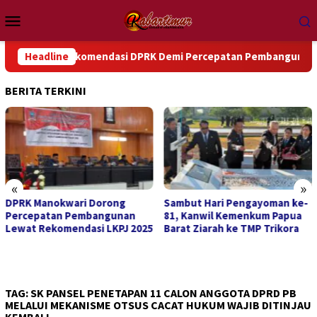
Loncat
Menu
ke
Mobile
konten
juti Rekomendasi DPRK Demi Percepatan Pembangunan Daerah
Headline
BERITA TERKINI
«
»
DPRK Manokwari Dorong
Sambut Hari Pengayoman ke-
Percepatan Pembangunan
81, Kanwil Kemenkum Papua
Lewat Rekomendasi LKPJ 2025
Barat Ziarah ke TMP Trikora
TAG:
SK PANSEL PENETAPAN 11 CALON ANGGOTA DPRD PB
MELALUI MEKANISME OTSUS CACAT HUKUM WAJIB DITINJAU