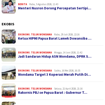
BERITA
Rabu, 5 Agustus 2026, 11:43
Menteri Nusron Dorong Percepatan Sertipi…
EKOBIS
EKONOMI
,
TELUK WONDAMA
Rabu, 29 Juli 2026, 22:16
Ketua HIPMI Papua Barat Lamek Dowansiba …
EKONOMI
,
TELUK WONDAMA
Minggu, 14 Juni 2026, 11:42
Jadi Sandaran Hidup ASN Wondama, DPRK S…
EKONOMI
,
TELUK WONDAMA
Sabtu, 16 Mei 2026, 16:35
Wondama Target 3 Koperasi Merah Putih Di…
EKONOMI
,
TELUK WONDAMA
Selasa, 21 April 2026, 21:16
Rakornis PBJ se Papua Barat : Gubernur T…