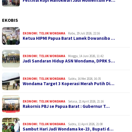
Festival Kopi Manokwari Jadi Momentum Pe…
EKOBIS
EKONOMI
,
TELUK WONDAMA
Rabu, 29 Juli 2026, 22:16
Ketua HIPMI Papua Barat Lamek Dowansiba …
EKONOMI
,
TELUK WONDAMA
Minggu, 14 Juni 2026, 11:42
Jadi Sandaran Hidup ASN Wondama, DPRK S…
EKONOMI
,
TELUK WONDAMA
Sabtu, 16 Mei 2026, 16:35
Wondama Target 3 Koperasi Merah Putih Di…
EKONOMI
,
TELUK WONDAMA
Selasa, 21 April 2026, 21:16
Rakornis PBJ se Papua Barat : Gubernur T…
EKONOMI
,
TELUK WONDAMA
Sabtu, 11 April 2026, 21:08
Sambut Hari Jadi Wondama ke-23, Bupati d…