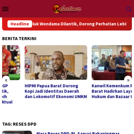
Loncat
Menu
ke
Mobile
konten
GGP Teluk Wondama Dilantik, Dorong Perhatian Lebih Serius Ter
Headline
BERITA TERKINI
«
»
HIPMI Papua Barat Dorong
Kanwil Kemenkum Papua
Kopi Jadi Identitas Daerah
Barat Hadirkan Layanan
dan Lokomotif Ekonomi UMKM
Hukum dan Bazaar UMKM
TAG:
RESES DPD
Masa Reses DPD-RI, Sanusi Rahaningmas