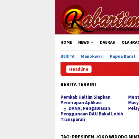
Loncat
ke
konten
HOME
NEWS
DAERAH
OLAHRA
BERITA
Manokwari
Papua Barat
Headline
BERITA TERKINI
but HUT RI ke-81,
Pemkab Haltim Siapkan
Ment
mkab Wondama Bersama
Penerapan Aplikasi
Masy
«
/Polri Pasang Serentak
PERDANA, Pengawasan
Pela
 Bendera Merah Putih
Penggunaan DAU Bakal Lebih
Transparan
TAG:
PRESIDEN JOKO WIDODO MIN