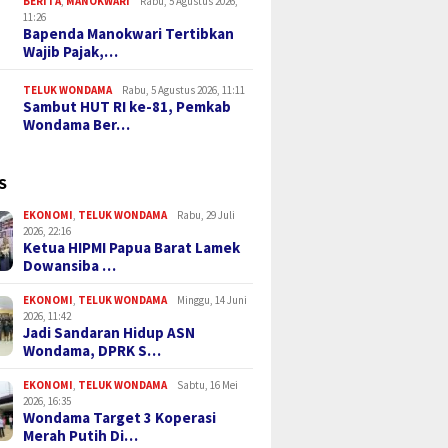
BERITA
,
MANOKWARI
Rabu, 5 Agustus 2026,
11:26
Bapenda Manokwari Tertibkan
Wajib Pajak,…
TELUK WONDAMA
Rabu, 5 Agustus 2026, 11:11
Sambut HUT RI ke-81, Pemkab
Wondama Ber…
S
EKONOMI
,
TELUK WONDAMA
Rabu, 29 Juli
2026, 22:16
Ketua HIPMI Papua Barat Lamek
Dowansiba …
EKONOMI
,
TELUK WONDAMA
Minggu, 14 Juni
2026, 11:42
Jadi Sandaran Hidup ASN
Wondama, DPRK S…
EKONOMI
,
TELUK WONDAMA
Sabtu, 16 Mei
2026, 16:35
Wondama Target 3 Koperasi
Merah Putih Di…