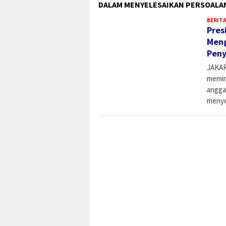
DALAM MENYELESAIKAN PERSOALA
BERITA
Pres
Meng
Peny
JAKAR
memin
angga
menye