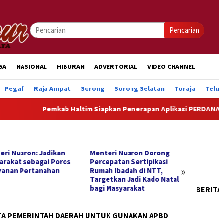
Pencarian
GA
NASIONAL
HIBURAN
ADVERTORIAL
VIDEO CHANNEL
Pegaf
Raja Ampat
Sorong
Sorong Selatan
Toraja
Tel
Pemkab Haltim Siapkan Penerapan Aplikasi PERDANA, Pen
eri Nusron: Jadikan
Menteri Nusron Dorong
Menter
arakat sebagai Poros
Percepatan Sertipikasi
NTT P
»
yanan Pertanahan
Rumah Ibadah di NTT,
Layan
Targetkan Jadi Kado Natal
Pengu
bagi Masyarakat
Rampu
BERIT
TA PEMERINTAH DAERAH UNTUK GUNAKAN APBD