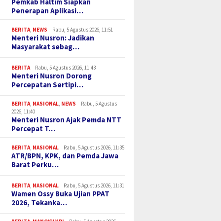
Pemkab Haltim Siapkan
Penerapan Aplikasi…
BERITA
,
NEWS
Rabu, 5 Agustus 2026, 11:51
Menteri Nusron: Jadikan
Masyarakat sebag…
BERITA
Rabu, 5 Agustus 2026, 11:43
Menteri Nusron Dorong
Percepatan Sertipi…
BERITA
,
NASIONAL
,
NEWS
Rabu, 5 Agustus
2026, 11:40
Menteri Nusron Ajak Pemda NTT
Percepat T…
BERITA
,
NASIONAL
Rabu, 5 Agustus 2026, 11:35
ATR/BPN, KPK, dan Pemda Jawa
Barat Perku…
BERITA
,
NASIONAL
Rabu, 5 Agustus 2026, 11:31
Wamen Ossy Buka Ujian PPAT
2026, Tekanka…