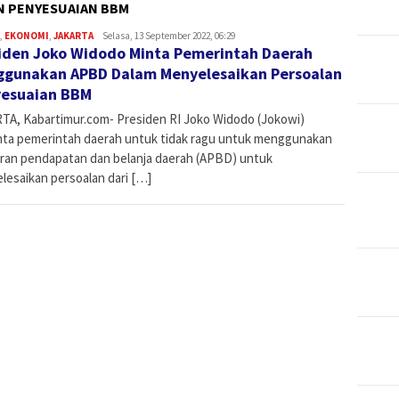
N PENYESUAIAN BBM
,
EKONOMI
,
JAKARTA
Admin
Selasa, 13 September 2022, 06:29
iden Joko Widodo Minta Pemerintah Daerah
gunakan APBD Dalam Menyelesaikan Persoalan
esuaian BBM
TA, Kabartimur.com- Presiden RI Joko Widodo (Jokowi)
ta pemerintah daerah untuk tidak ragu untuk menggunakan
ran pendapatan dan belanja daerah (APBD) untuk
lesaikan persoalan dari […]